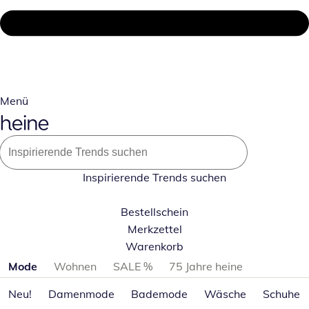
Menü
Inspirierende Trends suchen
Bestellschein
Merkzettel
Warenkorb
Produktkategorien überspringen
Mode
Wohnen
SALE %
75 Jahre heine
Neu!
Damenmode
Bademode
Wäsche
Schuhe