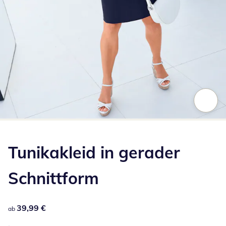
Zum Vergrößern auf das Bild klicken
Tunikakleid in gerader
Schnittform
39,99 €
39,99 €
ab