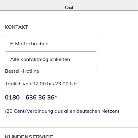
Chat
KONTAKT
E-Mail schreiben
Öffnet E-Mail-Client
Alle Kontaktmöglichkeiten
Bestell-Hotline
Täglich von 07:00 bis 23:00 Uhr
Telefonnummer:
0180 - 636 36 36
*
Öffnet Telefon
(20 Cent/Verbindung aus allen deutschen Netzen)
KUNDENSERVICE