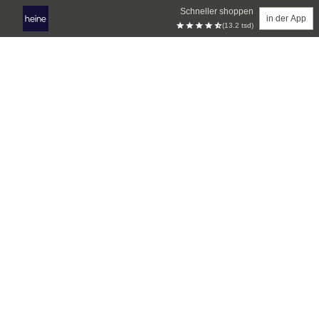
Schneller shoppen
in der App
(13.2 tsd)
Zum Hauptinhalt springen