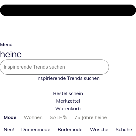
Menü
Inspirierende Trends suchen
Bestellschein
Merkzettel
Warenkorb
Produktkategorien überspringen
Mode
Wohnen
SALE %
75 Jahre heine
Neu!
Damenmode
Bademode
Wäsche
Schuhe