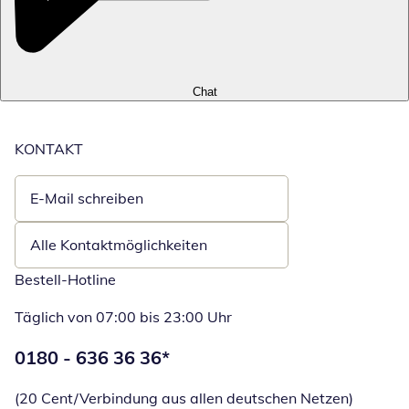
Chat
KONTAKT
E-Mail schreiben
Öffnet E-Mail-Client
Alle Kontaktmöglichkeiten
Bestell-Hotline
Täglich von 07:00 bis 23:00 Uhr
Telefonnummer:
0180 - 636 36 36
*
Öffnet Telefon
(20 Cent/Verbindung aus allen deutschen Netzen)