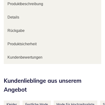
Produktbeschreibung
Details
Rückgabe
Produktsicherheit
Kundenbewertungen
Kategorie-Empfehlungen überspringen
Kundenlieblinge aus unserem
Angebot
Kleider
Festliche Mode
Mode für Hochzeitsgäste
S