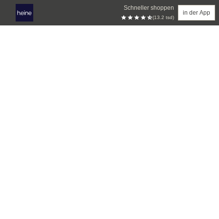
Schneller shoppen
in der App
(13.2 tsd)
Zum Hauptinhalt springen