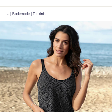
|
|
...
Bademode
Tankinis