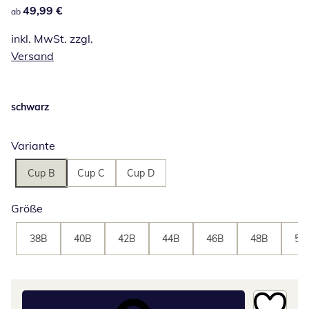
49,99 €
49,99 €
ab
inkl. MwSt. zzgl.
Versand
schwarz
Variante
Cup B
Cup C
Cup D
Größe
38B
40B
42B
44B
46B
48B
50