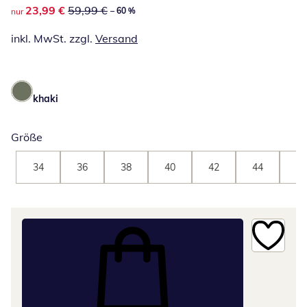
reduzierter Preis 23,99 €, vorheriger Preis: 59,99 €
23,99 €
59,99 €
– 60 %
nur
inkl. MwSt. zzgl.
Versand
khaki
Größe
34
36
38
40
42
44
46