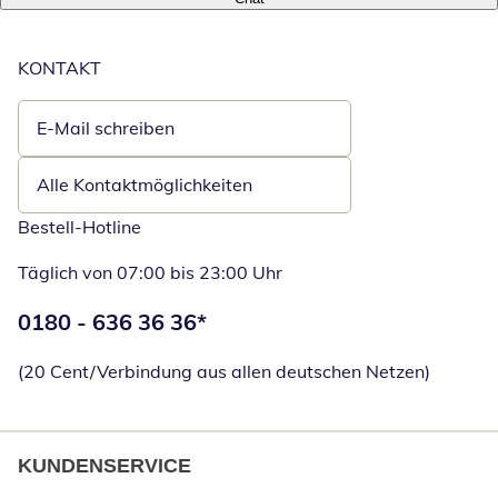
KONTAKT
E-Mail schreiben
Öffnet E-Mail-Client
Alle Kontaktmöglichkeiten
Bestell-Hotline
Täglich von 07:00 bis 23:00 Uhr
Telefonnummer:
0180 - 636 36 36
*
Öffnet Telefon
(20 Cent/Verbindung aus allen deutschen Netzen)
KUNDENSERVICE