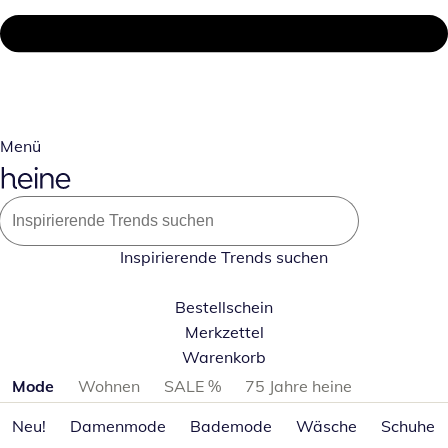
Menü
Inspirierende Trends suchen
Bestellschein
Merkzettel
Warenkorb
Produktkategorien überspringen
Mode
Wohnen
SALE %
75 Jahre heine
Neu!
Damenmode
Bademode
Wäsche
Schuhe