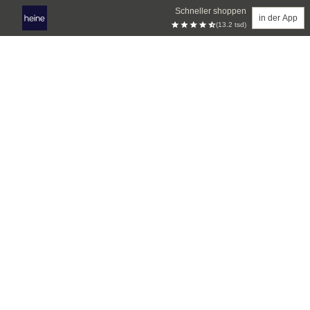
Schneller shoppen
in der App
(13.2 tsd)
Zum Hauptinhalt springen