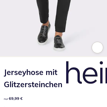
Zum Vergrößern auf das Bild klicken
Jerseyhose mit
Glitzersteinchen
69,99 €
69,99 €
nur