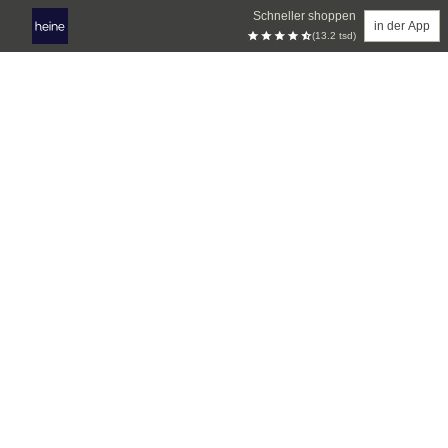
Schneller shoppen
in der App
(13.2 tsd)
Zum Hauptinhalt springen