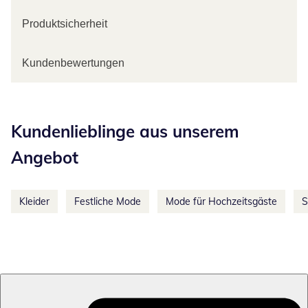
Produktsicherheit
Kundenbewertungen
Kategorie-Empfehlungen überspringen
Kundenlieblinge aus unserem
Angebot
Kleider
Festliche Mode
Mode für Hochzeitsgäste
S