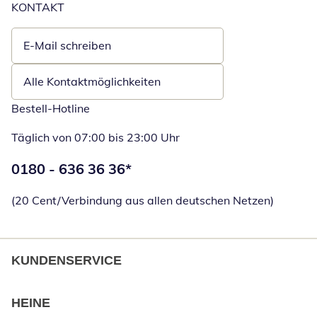
KONTAKT
E-Mail schreiben
Öffnet E-Mail-Client
Alle Kontaktmöglichkeiten
Bestell-Hotline
Täglich von 07:00 bis 23:00 Uhr
Telefonnummer:
0180 - 636 36 36
*
Öffnet Telefon
(20 Cent/Verbindung aus allen deutschen Netzen)
KUNDENSERVICE
HEINE