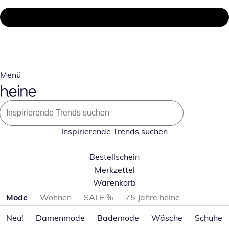
Menü
Inspirierende Trends suchen
Bestellschein
Merkzettel
Warenkorb
Produktkategorien überspringen
Mode
Wohnen
SALE %
75 Jahre heine
Neu!
Damenmode
Bademode
Wäsche
Schuhe