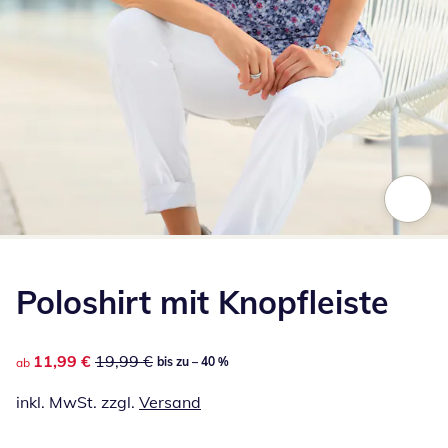
Zum Vergrößern auf das Bild klicken
Poloshirt mit Knopfleiste
reduzierter Preis 11,99 €, vorheriger Preis: 19,99 €
11,99 €
19,99 €
bis zu – 40 %
ab
inkl. MwSt. zzgl.
Versand