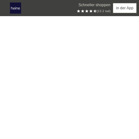
Schneller shoppen
in der App
(13.2 tsd)
Zum Hauptinhalt springen