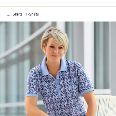
|
|
...
Shirts
T-Shirts