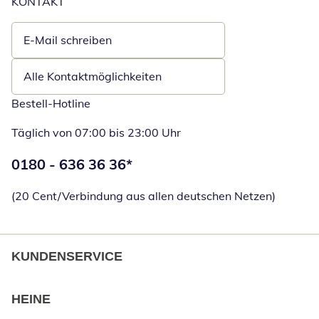
KONTAKT
E-Mail schreiben
Öffnet E-Mail-Client
Alle Kontaktmöglichkeiten
Bestell-Hotline
Täglich von 07:00 bis 23:00 Uhr
Telefonnummer:
0180 - 636 36 36
*
Öffnet Telefon
(20 Cent/Verbindung aus allen deutschen Netzen)
KUNDENSERVICE
HEINE