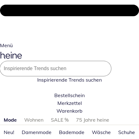
Menü
Inspirierende Trends suchen
Bestellschein
Merkzettel
Warenkorb
Produktkategorien überspringen
Mode
Wohnen
SALE %
75 Jahre heine
Neu!
Damenmode
Bademode
Wäsche
Schuhe