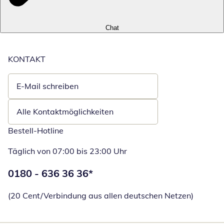
Chat
KONTAKT
E-Mail schreiben
Öffnet E-Mail-Client
Alle Kontaktmöglichkeiten
Bestell-Hotline
Täglich von 07:00 bis 23:00 Uhr
Telefonnummer:
0180 - 636 36 36
*
Öffnet Telefon
(20 Cent/Verbindung aus allen deutschen Netzen)