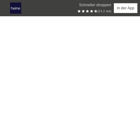
Schneller shoppen
in der App
(13.2 tsd)
Zum Hauptinhalt springen