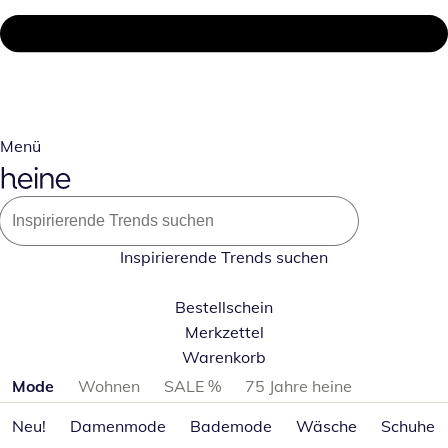
Menü
Inspirierende Trends suchen
Bestellschein
Merkzettel
Warenkorb
Produktkategorien überspringen
Mode
Wohnen
SALE %
75 Jahre heine
Neu!
Damenmode
Bademode
Wäsche
Schuhe