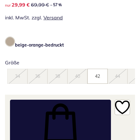
reduzierter Preis 29,99 €, vorheriger Preis: 69,99 €
29,99 €
69,99 €
– 57 %
nur
inkl. MwSt. zzgl.
Versand
beige-orange-bedruckt
Größe
34
36
38
40
42
44
46