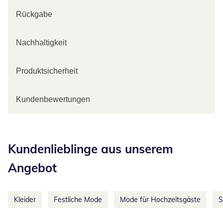
Rückgabe
Nachhaltigkeit
Produktsicherheit
Kundenbewertungen
Kategorie-Empfehlungen überspringen
Kundenlieblinge aus unserem
Angebot
Kleider
Festliche Mode
Mode für Hochzeitsgäste
S