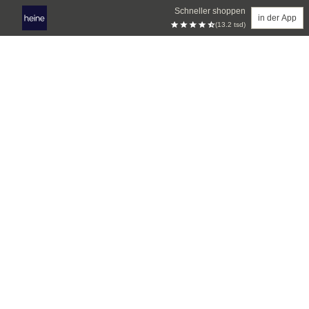
Schneller shoppen
in der App
(13.2 tsd)
Zum Hauptinhalt springen