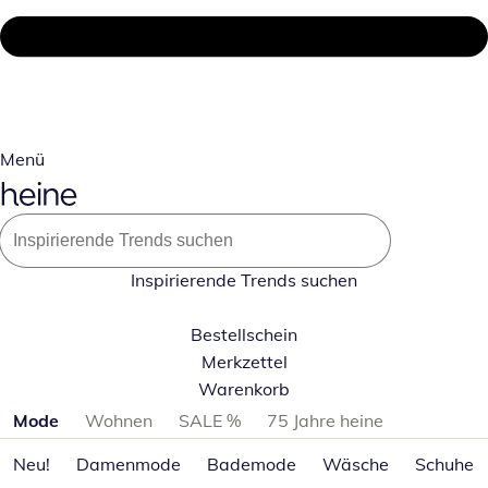
Menü
Inspirierende Trends suchen
Bestellschein
Merkzettel
Warenkorb
Produktkategorien überspringen
Mode
Wohnen
SALE %
75 Jahre heine
Neu!
Damenmode
Bademode
Wäsche
Schuhe