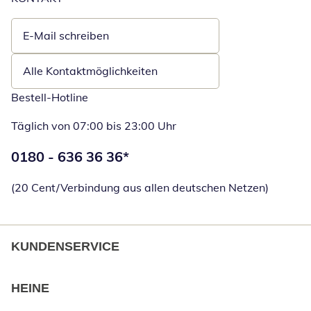
E-Mail schreiben
Öffnet E-Mail-Client
Alle Kontaktmöglichkeiten
Bestell-Hotline
Täglich von 07:00 bis 23:00 Uhr
Telefonnummer:
0180 - 636 36 36
*
Öffnet Telefon
(20 Cent/Verbindung aus allen deutschen Netzen)
KUNDENSERVICE
HEINE