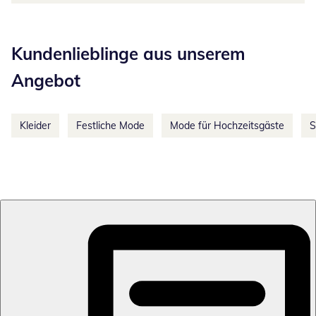
Kategorie-Empfehlungen überspringen
Kundenlieblinge aus unserem
Angebot
Kleider
Festliche Mode
Mode für Hochzeitsgäste
S