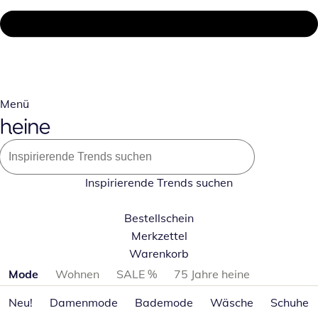
Menü
Inspirierende Trends suchen
Bestellschein
Merkzettel
Warenkorb
Produktkategorien überspringen
Mode
Wohnen
SALE %
75 Jahre heine
Neu!
Damenmode
Bademode
Wäsche
Schuhe