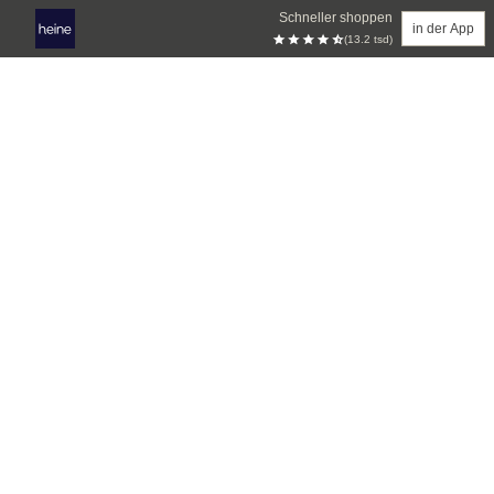
Schneller shoppen
in der App
(13.2 tsd)
Zum Hauptinhalt springen