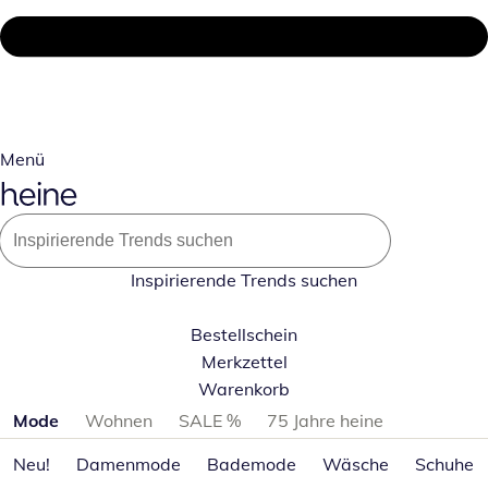
Menü
Inspirierende Trends suchen
Bestellschein
Merkzettel
Warenkorb
Produktkategorien überspringen
Mode
Wohnen
SALE %
75 Jahre heine
Neu!
Damenmode
Bademode
Wäsche
Schuhe