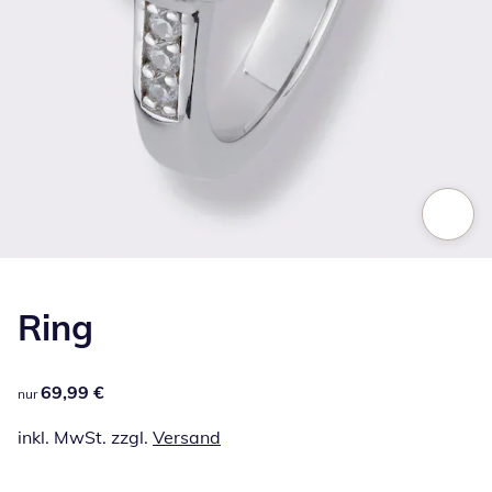
Zum Vergrößern auf das Bild klicken
Ring
69,99 €
69,99 €
nur
inkl. MwSt. zzgl.
Versand