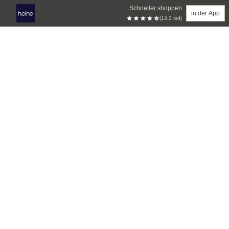
Schneller shoppen
in der App
(13.2 tsd)
Zum Hauptinhalt springen