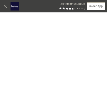
Schneller shoppen
in der App
(13.2 tsd)
Zum Hauptinhalt springen