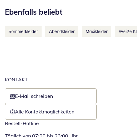
Kategorie-Empfehlungen überspringen
Ebenfalls beliebt
Sommerkleider
Abendkleider
Maxikleider
Weiße Kl
KONTAKT
E-Mail schreiben
Öffnet E-Mail-Client
Alle Kontaktmöglichkeiten
Bestell-Hotline
Täglich von 07:00 bis 23:00 Uhr