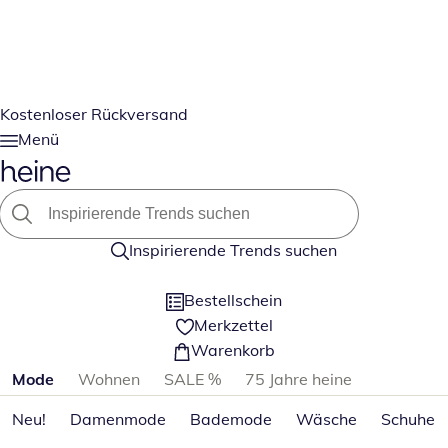
Kostenloser Rückversand
Menü
Inspirierende Trends suchen
Bestellschein
Merkzettel
Warenkorb
Produktkategorien überspringen
Mode
Wohnen
SALE %
75 Jahre heine
Neu!
Damenmode
Bademode
Wäsche
Schuhe