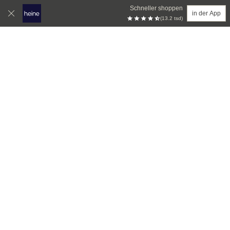
Schneller shoppen
in der App
(13.2 tsd)
Zum Hauptinhalt springen