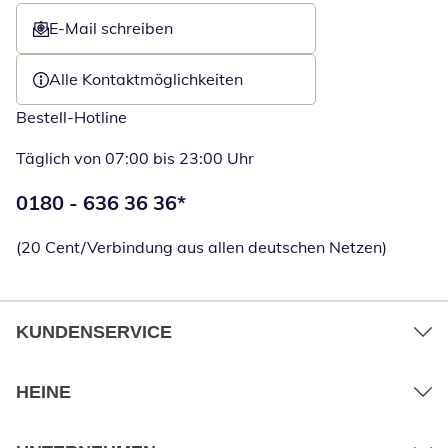
E-Mail schreiben
Öffnet E-Mail-Client
Alle Kontaktmöglichkeiten
Bestell-Hotline
Täglich von 07:00 bis 23:00 Uhr
Telefonnummer:
0180 - 636 36 36
*
Öffnet Telefon
(20 Cent/Verbindung aus allen deutschen Netzen)
KUNDENSERVICE
HEINE