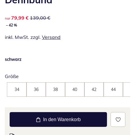
reduzierter Preis 79,99 €, vorheriger Preis: 139,00 €
79,99 €
139,00 €
nur
– 42 %
inkl. MwSt. zzgl.
Versand
schwarz
Größe
34
36
38
40
42
44
46
In den Warenkorb