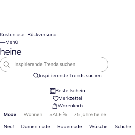
Kostenloser Rückversand
Menü
Inspirierende Trends suchen
Bestellschein
Merkzettel
Warenkorb
Produktkategorien überspringen
Mode
Wohnen
SALE %
75 Jahre heine
Neu!
Damenmode
Bademode
Wäsche
Schuhe