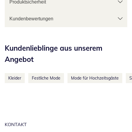
Produktsicherheit
Kundenbewertungen
Kategorie-Empfehlungen überspringen
Kundenlieblinge aus unserem
Angebot
Kleider
Festliche Mode
Mode für Hochzeitsgäste
S
KONTAKT