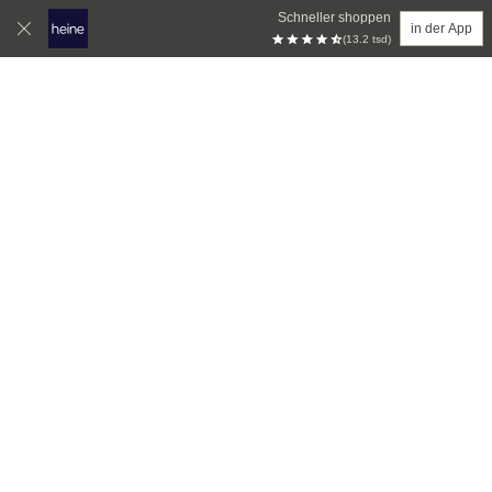
Schneller shoppen
in der App
(13.2 tsd)
Zum Hauptinhalt springen