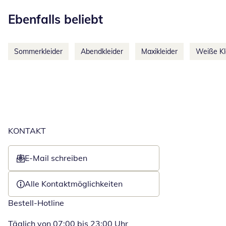
Kategorie-Empfehlungen überspringen
Ebenfalls beliebt
Sommerkleider
Abendkleider
Maxikleider
Weiße Kl
KONTAKT
E-Mail schreiben
Öffnet E-Mail-Client
Alle Kontaktmöglichkeiten
Bestell-Hotline
Täglich von 07:00 bis 23:00 Uhr