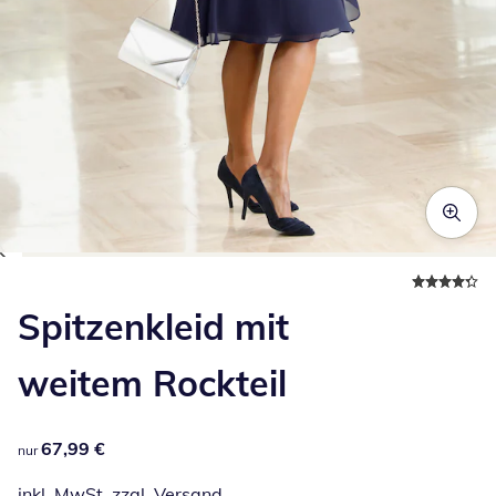
Zum Vergrößern auf das Bild klicken
Spitzenkleid mit
weitem Rockteil
67,99 €
67,99 €
nur
inkl. MwSt. zzgl.
Versand