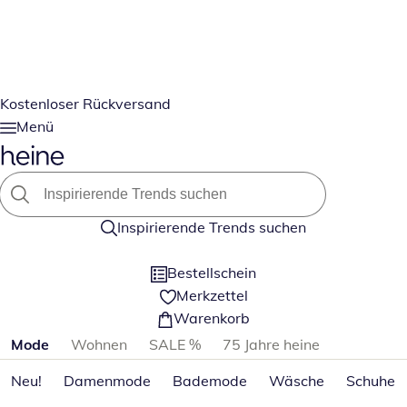
Kostenloser Rückversand
Menü
Inspirierende Trends suchen
Bestellschein
Merkzettel
Warenkorb
Produktkategorien überspringen
Mode
Wohnen
SALE %
75 Jahre heine
Neu!
Damenmode
Bademode
Wäsche
Schuhe