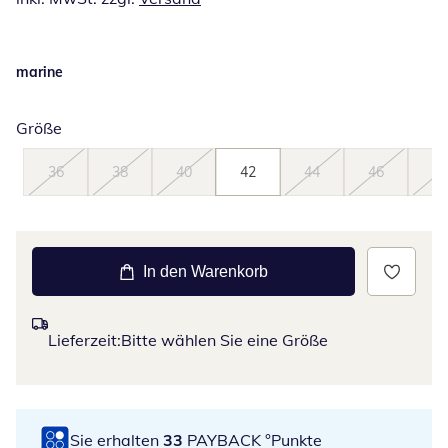
marine
Größe
36
38
40
42
44
46
48
In den Warenkorb
Lieferzeit:
Bitte wählen Sie eine Größe
Sie erhalten
33
PAYBACK °Punkte