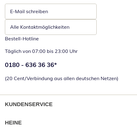
E-Mail schreiben
Öffnet E-Mail-Client
Alle Kontaktmöglichkeiten
Bestell-Hotline
Täglich von 07:00 bis 23:00 Uhr
Telefonnummer:
0180 - 636 36 36
*
Öffnet Telefon
(20 Cent/Verbindung aus allen deutschen Netzen)
KUNDENSERVICE
HEINE