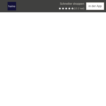
Schneller shoppen
in der App
(13.2 tsd)
Zum Hauptinhalt springen