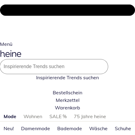
Menü
Inspirierende Trends suchen
Bestellschein
Merkzettel
Warenkorb
Produktkategorien überspringen
Mode
Wohnen
SALE %
75 Jahre heine
Neu!
Damenmode
Bademode
Wäsche
Schuhe