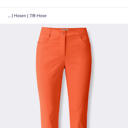
|
|
...
Hosen
7/8-Hose