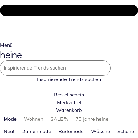
Menü
Inspirierende Trends suchen
Bestellschein
Merkzettel
Warenkorb
Produktkategorien überspringen
Mode
Wohnen
SALE %
75 Jahre heine
Neu!
Damenmode
Bademode
Wäsche
Schuhe