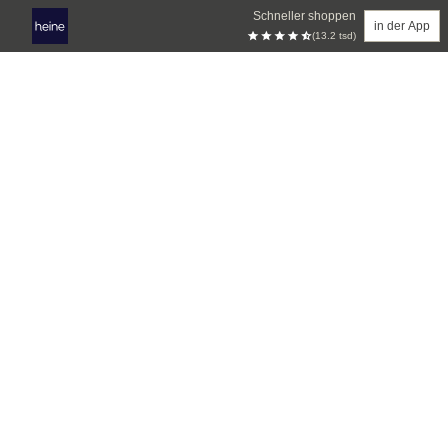
Schneller shoppen
in der App
(13.2 tsd)
Zum Hauptinhalt springen