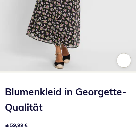
Zum Vergrößern auf das Bild klicken
Blumenkleid in Georgette-
Qualität
59,99 €
59,99 €
ab