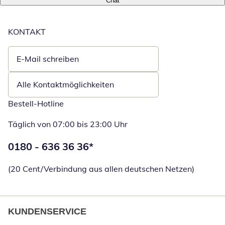
Chat
KONTAKT
E-Mail schreiben
Öffnet E-Mail-Client
Alle Kontaktmöglichkeiten
Bestell-Hotline
Täglich von 07:00 bis 23:00 Uhr
Telefonnummer:
0180 - 636 36 36
*
Öffnet Telefon
(20 Cent/Verbindung aus allen deutschen Netzen)
KUNDENSERVICE