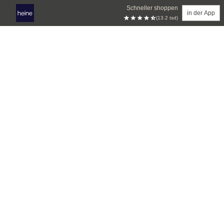
Schneller shoppen
in der App
(13.2 tsd)
Zum Hauptinhalt springen