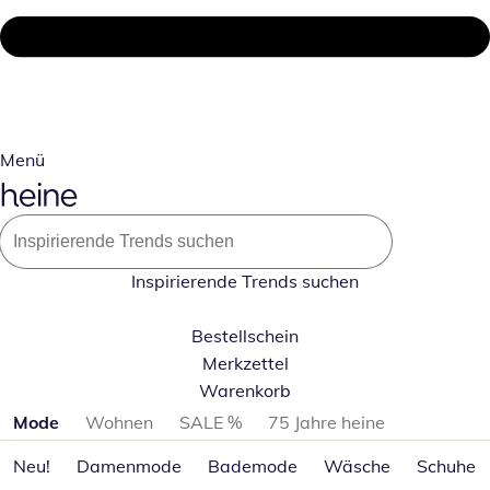
Menü
Inspirierende Trends suchen
Bestellschein
Merkzettel
Warenkorb
Produktkategorien überspringen
Mode
Wohnen
SALE %
75 Jahre heine
Neu!
Damenmode
Bademode
Wäsche
Schuhe