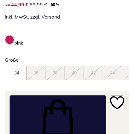
reduzierter Preis 44,99 €, vorheriger Preis: 89,99 €
44,99 €
89,99 €
– 50 %
nur
inkl. MwSt. zzgl.
Versand
pink
Größe
34
36
38
40
42
44
46