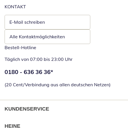
KONTAKT
E-Mail schreiben
Öffnet E-Mail-Client
Alle Kontaktmöglichkeiten
Bestell-Hotline
Täglich von 07:00 bis 23:00 Uhr
Telefonnummer:
0180 - 636 36 36
*
Öffnet Telefon
(20 Cent/Verbindung aus allen deutschen Netzen)
KUNDENSERVICE
HEINE