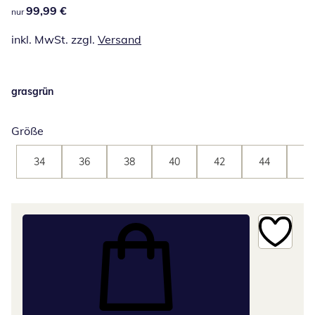
99,99 €
99,99 €
nur
inkl. MwSt. zzgl.
Versand
grasgrün
Größe
34
36
38
40
42
44
46