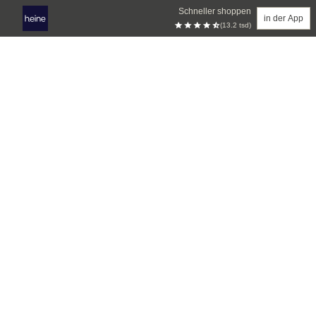
Schneller shoppen
in der App
(13.2 tsd)
Zum Hauptinhalt springen