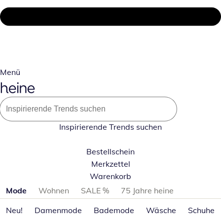
Menü
Inspirierende Trends suchen
Bestellschein
Merkzettel
Warenkorb
Produktkategorien überspringen
Mode
Wohnen
SALE %
75 Jahre heine
Neu!
Damenmode
Bademode
Wäsche
Schuhe