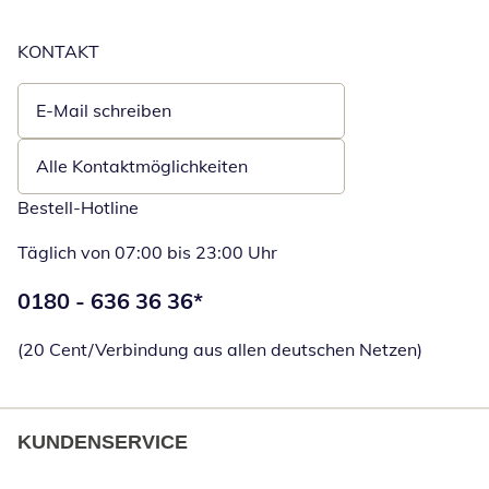
KONTAKT
E-Mail schreiben
Öffnet E-Mail-Client
Alle Kontaktmöglichkeiten
Bestell-Hotline
Täglich von 07:00 bis 23:00 Uhr
Telefonnummer:
0180 - 636 36 36
*
Öffnet Telefon
(20 Cent/Verbindung aus allen deutschen Netzen)
KUNDENSERVICE