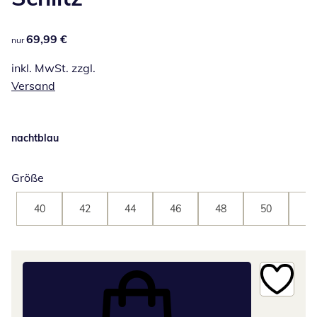
69,99 €
69,99 €
nur
inkl. MwSt. zzgl.
Versand
nachtblau
Größe
40
42
44
46
48
50
52