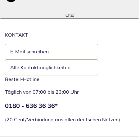
Chat
KONTAKT
E-Mail schreiben
Öffnet E-Mail-Client
Alle Kontaktmöglichkeiten
Bestell-Hotline
Täglich von 07:00 bis 23:00 Uhr
Telefonnummer:
0180 - 636 36 36
*
Öffnet Telefon
(20 Cent/Verbindung aus allen deutschen Netzen)