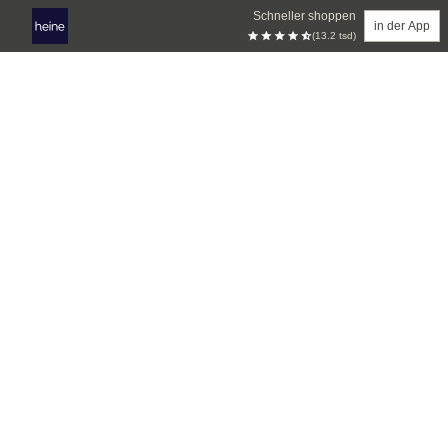
Schneller shoppen
in der App
(13.2 tsd)
Zum Hauptinhalt springen