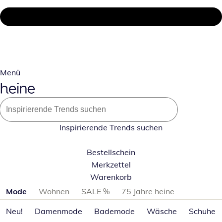
Menü
Inspirierende Trends suchen
Bestellschein
Merkzettel
Warenkorb
Produktkategorien überspringen
Mode
Wohnen
SALE %
75 Jahre heine
Neu!
Damenmode
Bademode
Wäsche
Schuhe