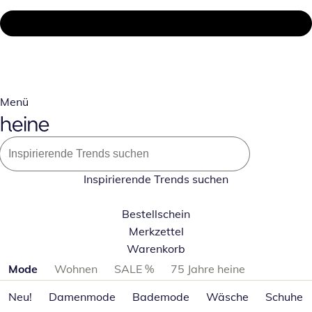
Menü
Inspirierende Trends suchen
Bestellschein
Merkzettel
Warenkorb
Produktkategorien überspringen
Mode
Wohnen
SALE %
75 Jahre heine
Neu!
Damenmode
Bademode
Wäsche
Schuhe