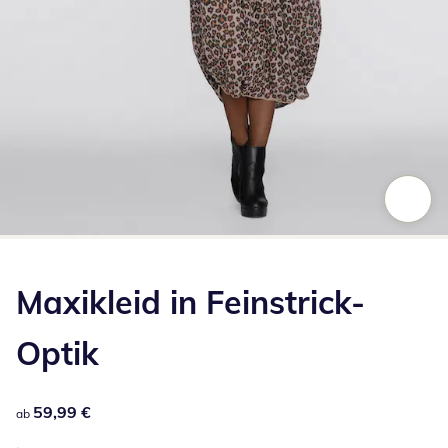
Zum Vergrößern auf das Bild klicken
Maxikleid in Feinstrick-
Optik
59,99 €
59,99 €
ab