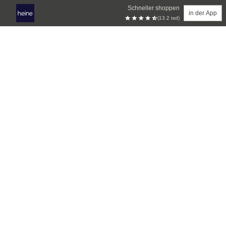
Schneller shoppen
in der App
(13.2 tsd)
Zum Hauptinhalt springen