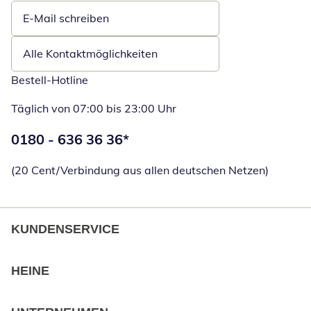
E-Mail schreiben
Öffnet E-Mail-Client
Alle Kontaktmöglichkeiten
Bestell-Hotline
Täglich von 07:00 bis 23:00 Uhr
Telefonnummer:
0180 - 636 36 36
*
Öffnet Telefon
(20 Cent/Verbindung aus allen deutschen Netzen)
KUNDENSERVICE
HEINE