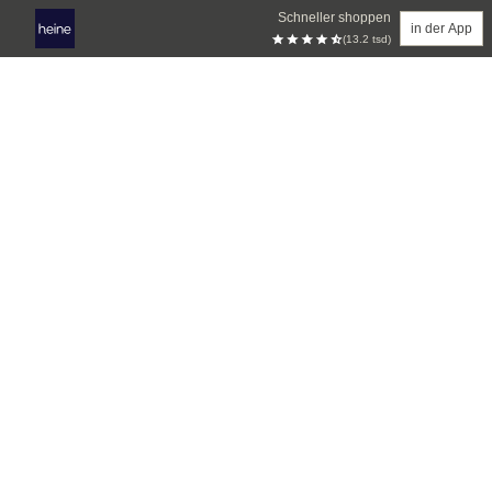
Schneller shoppen
in der App
(13.2 tsd)
Zum Hauptinhalt springen