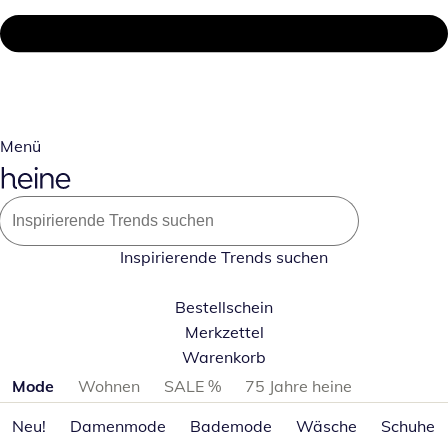
Menü
Inspirierende Trends suchen
Bestellschein
Merkzettel
Warenkorb
Produktkategorien überspringen
Mode
Wohnen
SALE %
75 Jahre heine
Neu!
Damenmode
Bademode
Wäsche
Schuhe