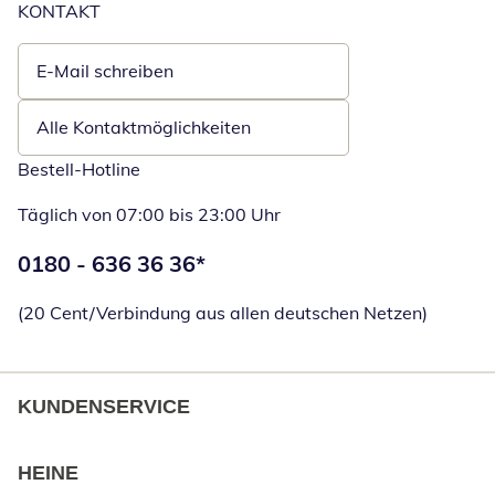
KONTAKT
E-Mail schreiben
Öffnet E-Mail-Client
Alle Kontaktmöglichkeiten
Bestell-Hotline
Täglich von 07:00 bis 23:00 Uhr
Telefonnummer:
0180 - 636 36 36
*
Öffnet Telefon
(20 Cent/Verbindung aus allen deutschen Netzen)
KUNDENSERVICE
HEINE