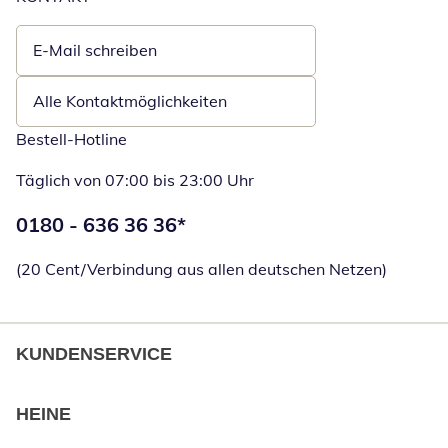
E-Mail schreiben
Öffnet E-Mail-Client
Alle Kontaktmöglichkeiten
Bestell-Hotline
Täglich von 07:00 bis 23:00 Uhr
Telefonnummer:
0180 - 636 36 36
*
Öffnet Telefon
(20 Cent/Verbindung aus allen deutschen Netzen)
KUNDENSERVICE
HEINE