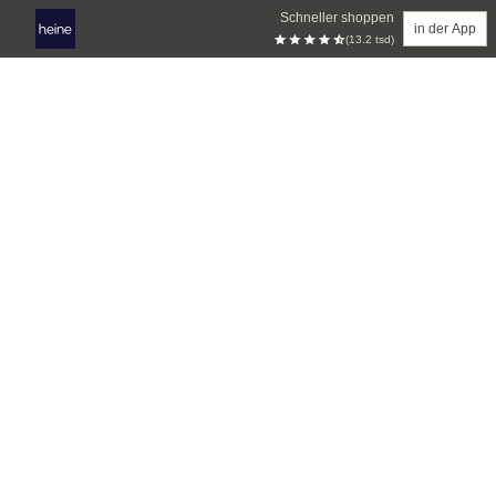
Schneller shoppen
in der App
(13.2 tsd)
Zum Hauptinhalt springen