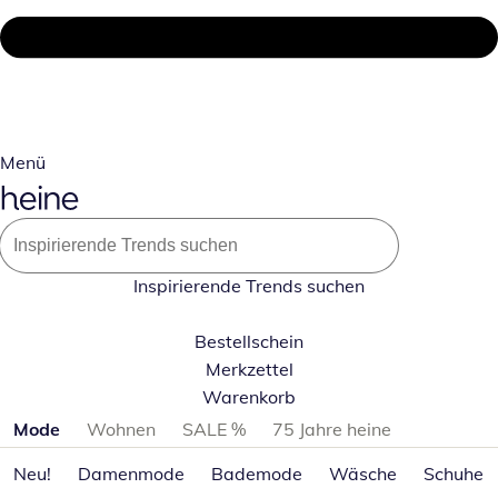
Menü
Inspirierende Trends suchen
Bestellschein
Merkzettel
Warenkorb
Produktkategorien überspringen
Mode
Wohnen
SALE %
75 Jahre heine
Neu!
Damenmode
Bademode
Wäsche
Schuhe