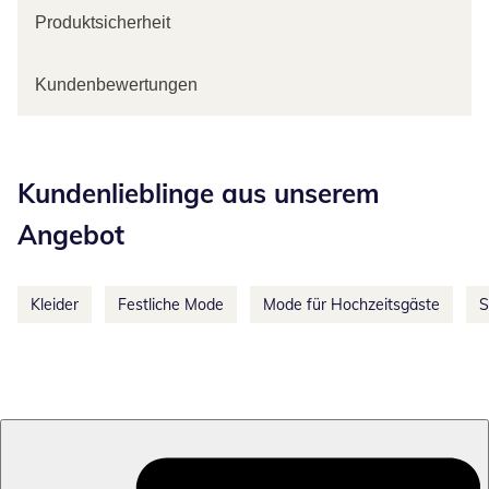
Produktsicherheit
Kundenbewertungen
Kategorie-Empfehlungen überspringen
Kundenlieblinge aus unserem
Angebot
Kleider
Festliche Mode
Mode für Hochzeitsgäste
S