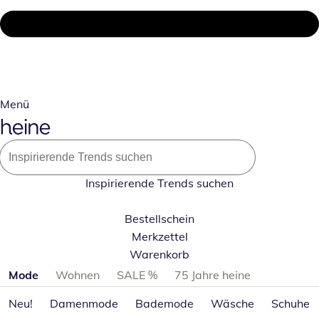
Menü
Inspirierende Trends suchen
Bestellschein
Merkzettel
Warenkorb
Produktkategorien überspringen
Mode
Wohnen
SALE %
75 Jahre heine
Neu!
Damenmode
Bademode
Wäsche
Schuhe