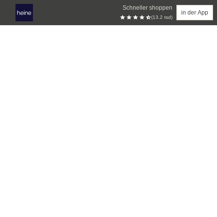
Schneller shoppen
in der App
(13.2 tsd)
Zum Hauptinhalt springen