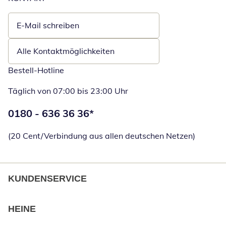
E-Mail schreiben
Öffnet E-Mail-Client
Alle Kontaktmöglichkeiten
Bestell-Hotline
Täglich von 07:00 bis 23:00 Uhr
Telefonnummer:
0180 - 636 36 36
*
Öffnet Telefon
(20 Cent/Verbindung aus allen deutschen Netzen)
KUNDENSERVICE
HEINE