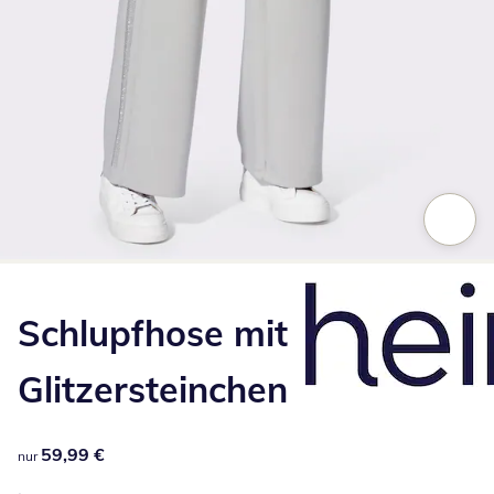
Zum Vergrößern auf das Bild klicken
Schlupfhose mit
Glitzersteinchen
59,99 €
59,99 €
nur