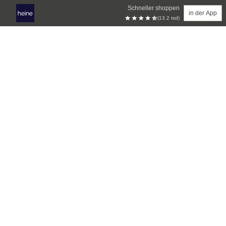
Schneller shoppen
in der App
(13.2 tsd)
Zum Hauptinhalt springen