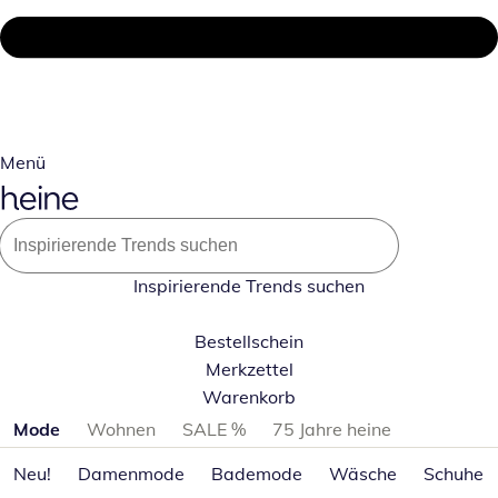
Menü
Inspirierende Trends suchen
Bestellschein
Merkzettel
Warenkorb
Produktkategorien überspringen
Mode
Wohnen
SALE %
75 Jahre heine
Neu!
Damenmode
Bademode
Wäsche
Schuhe