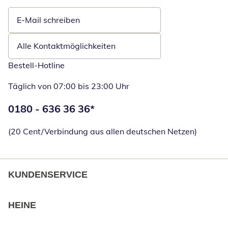
E-Mail schreiben
Öffnet E-Mail-Client
Alle Kontaktmöglichkeiten
Bestell-Hotline
Täglich von 07:00 bis 23:00 Uhr
Telefonnummer:
0180 - 636 36 36
*
Öffnet Telefon
(20 Cent/Verbindung aus allen deutschen Netzen)
KUNDENSERVICE
HEINE