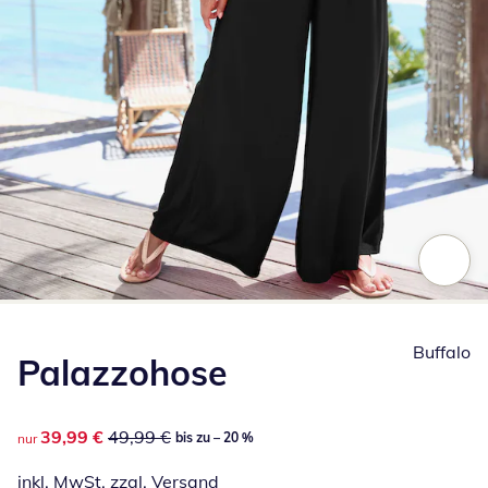
Zum Vergrößern auf das Bild klicken
Buffalo
Palazzohose
reduzierter Preis 39,99 €, vorheriger Preis: 49,99 €
39,99 €
49,99 €
bis zu – 20 %
nur
inkl. MwSt. zzgl.
Versand