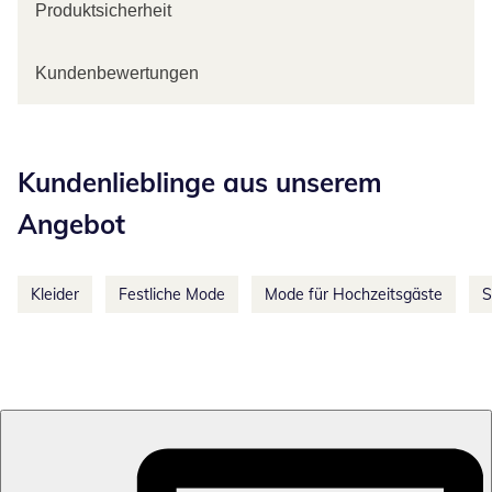
Produktsicherheit
Kundenbewertungen
Kategorie-Empfehlungen überspringen
Kundenlieblinge aus unserem
Angebot
Kleider
Festliche Mode
Mode für Hochzeitsgäste
S