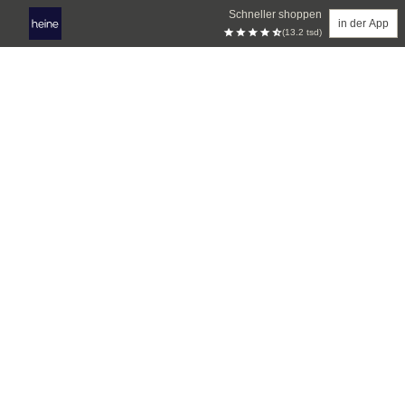
Schneller shoppen
in der App
(13.2 tsd)
Zum Hauptinhalt springen