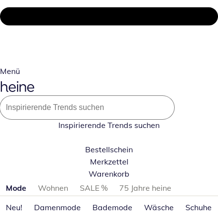
Menü
Inspirierende Trends suchen
Bestellschein
Merkzettel
Warenkorb
Produktkategorien überspringen
Mode
Wohnen
SALE %
75 Jahre heine
Neu!
Damenmode
Bademode
Wäsche
Schuhe