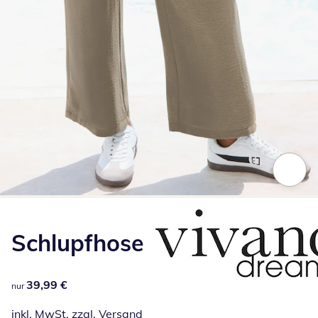
Zum Vergrößern auf das Bild klicken
Schlupfhose
39,99 €
39,99 €
nur
inkl. MwSt. zzgl.
Versand