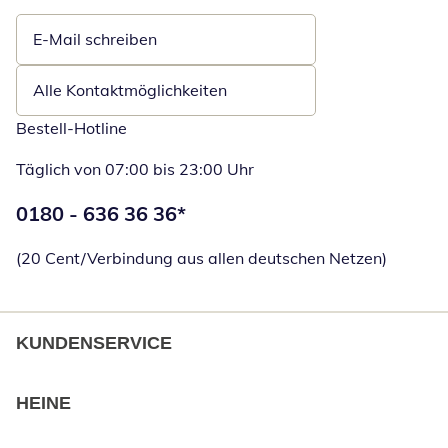
E-Mail schreiben
Öffnet E-Mail-Client
Alle Kontaktmöglichkeiten
Bestell-Hotline
Täglich von 07:00 bis 23:00 Uhr
Telefonnummer:
0180 - 636 36 36
*
Öffnet Telefon
(20 Cent/Verbindung aus allen deutschen Netzen)
KUNDENSERVICE
HEINE