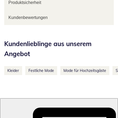
Produktsicherheit
Kundenbewertungen
Kategorie-Empfehlungen überspringen
Kundenlieblinge aus unserem
Angebot
Kleider
Festliche Mode
Mode für Hochzeitsgäste
S