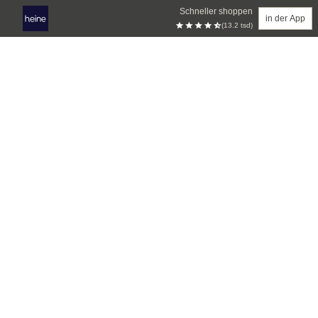
Schneller shoppen
in der App
(13.2 tsd)
Zum Hauptinhalt springen