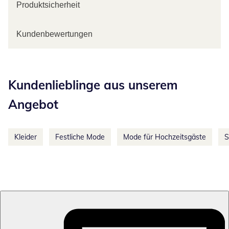
Produktsicherheit
Kundenbewertungen
Kategorie-Empfehlungen überspringen
Kundenlieblinge aus unserem
Angebot
Kleider
Festliche Mode
Mode für Hochzeitsgäste
S