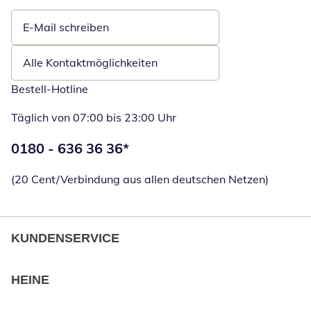
E-Mail schreiben
Öffnet E-Mail-Client
Alle Kontaktmöglichkeiten
Bestell-Hotline
Täglich von 07:00 bis 23:00 Uhr
Telefonnummer:
0180 - 636 36 36
*
Öffnet Telefon
(20 Cent/Verbindung aus allen deutschen Netzen)
KUNDENSERVICE
HEINE