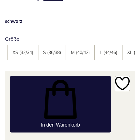
schwarz
Größe
XS (32/34)
S (36/38)
M (40/42)
L (44/46)
XL (48
In den Warenkorb