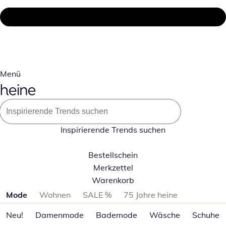
Menü
Inspirierende Trends suchen
Bestellschein
Merkzettel
Warenkorb
Produktkategorien überspringen
Mode
Wohnen
SALE %
75 Jahre heine
Neu!
Damenmode
Bademode
Wäsche
Schuhe