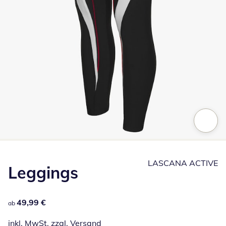
Zum Vergrößern auf das Bild klicken
LASCANA ACTIVE
Leggings
49,99 €
49,99 €
ab
inkl. MwSt. zzgl.
Versand