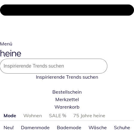
Menü
Inspirierende Trends suchen
Bestellschein
Merkzettel
Warenkorb
Produktkategorien überspringen
Mode
Wohnen
SALE %
75 Jahre heine
Neu!
Damenmode
Bademode
Wäsche
Schuhe