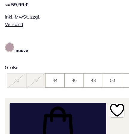
59,99 €
59,99 €
nur
inkl. MwSt. zzgl.
Versand
mauve
Größe
40
42
44
46
48
50
52