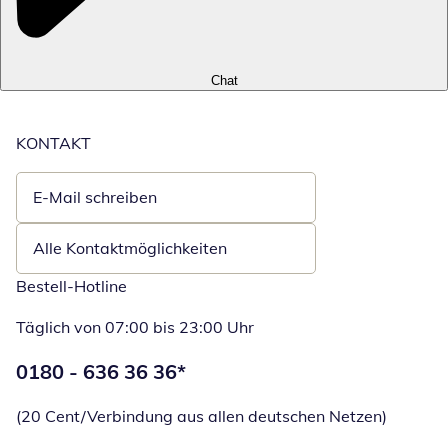
Chat
KONTAKT
E-Mail schreiben
Öffnet E-Mail-Client
Alle Kontaktmöglichkeiten
Bestell-Hotline
Täglich von 07:00 bis 23:00 Uhr
Telefonnummer:
0180 - 636 36 36
*
Öffnet Telefon
(20 Cent/Verbindung aus allen deutschen Netzen)