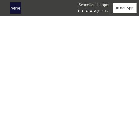
Schneller shoppen
in der App
(13.2 tsd)
Zum Hauptinhalt springen