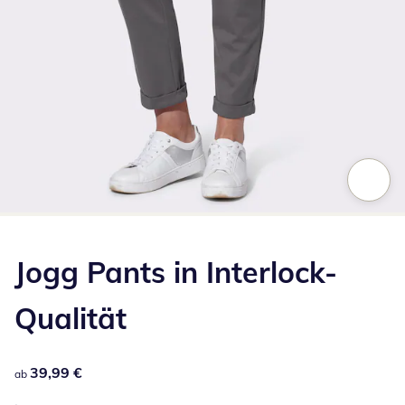
Zum Vergrößern auf das Bild klicken
Jogg Pants in Interlock-
Qualität
39,99 €
39,99 €
ab