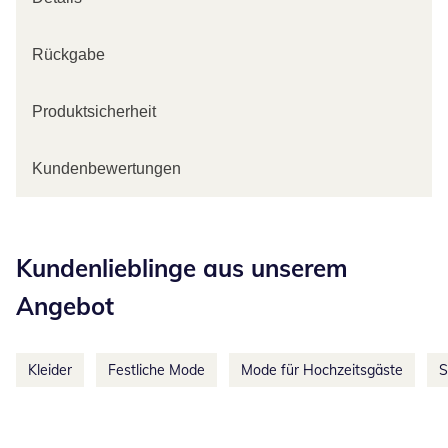
Rückgabe
Produktsicherheit
Kundenbewertungen
Kategorie-Empfehlungen überspringen
Kundenlieblinge aus unserem
Angebot
Kleider
Festliche Mode
Mode für Hochzeitsgäste
S