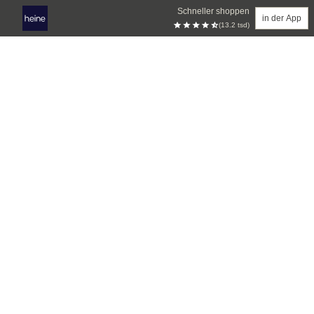
Schneller shoppen
in der App
(13.2 tsd)
Zum Hauptinhalt springen