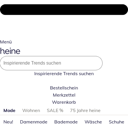
Menü
Inspirierende Trends suchen
Bestellschein
Merkzettel
Warenkorb
Produktkategorien überspringen
Mode
Wohnen
SALE %
75 Jahre heine
Neu!
Damenmode
Bademode
Wäsche
Schuhe