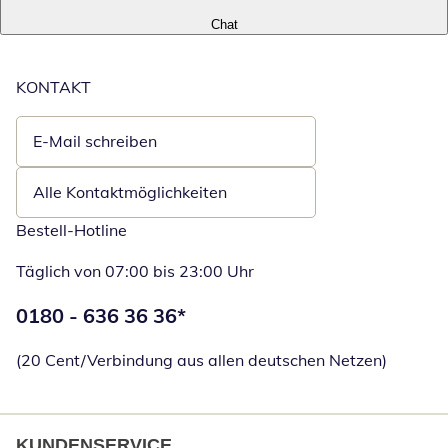
Chat
KONTAKT
E-Mail schreiben
Öffnet E-Mail-Client
Alle Kontaktmöglichkeiten
Bestell-Hotline
Täglich von 07:00 bis 23:00 Uhr
Telefonnummer:
0180 - 636 36 36
*
Öffnet Telefon
(20 Cent/Verbindung aus allen deutschen Netzen)
KUNDENSERVICE