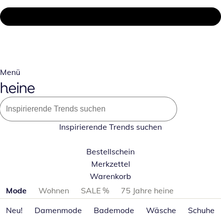
Menü
Inspirierende Trends suchen
Bestellschein
Merkzettel
Warenkorb
Produktkategorien überspringen
Mode
Wohnen
SALE %
75 Jahre heine
Neu!
Damenmode
Bademode
Wäsche
Schuhe