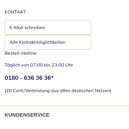
KONTAKT
E-Mail schreiben
Öffnet E-Mail-Client
Alle Kontaktmöglichkeiten
Bestell-Hotline
Täglich von 07:00 bis 23:00 Uhr
Telefonnummer:
0180 - 636 36 36
*
Öffnet Telefon
(20 Cent/Verbindung aus allen deutschen Netzen)
KUNDENSERVICE