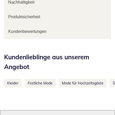
Nachhaltigkeit
Produktsicherheit
Kundenbewertungen
Kategorie-Empfehlungen überspringen
Kundenlieblinge aus unserem
Angebot
Kleider
Festliche Mode
Mode für Hochzeitsgäste
S