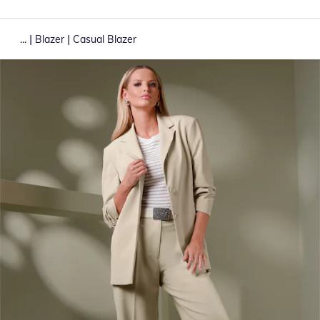
|
|
...
Blazer
Casual Blazer