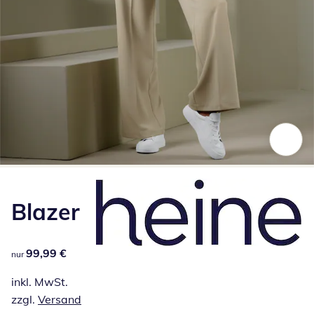
Zum Vergrößern auf das Bild klicken
Blazer
99,99 €
99,99 €
nur
inkl. MwSt.
zzgl.
Versand