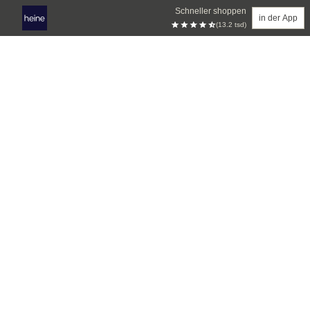
Schneller shoppen
in der App
(13.2 tsd)
Zum Hauptinhalt springen