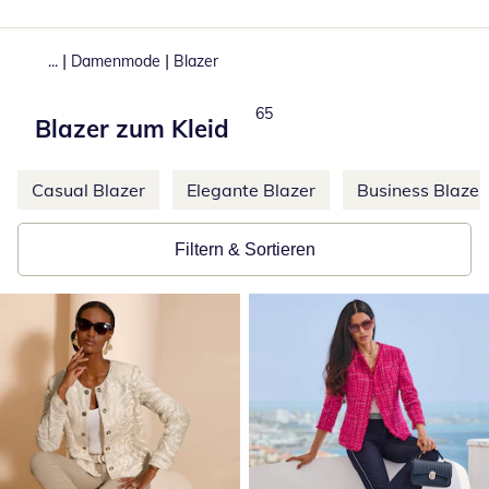
|
|
...
Damenmode
Blazer
Produkte
65
Blazer zum Kleid
Weitere Kategorien überspringen
Casual Blazer
Elegante Blazer
Business Blazer
Filtern & Sortieren