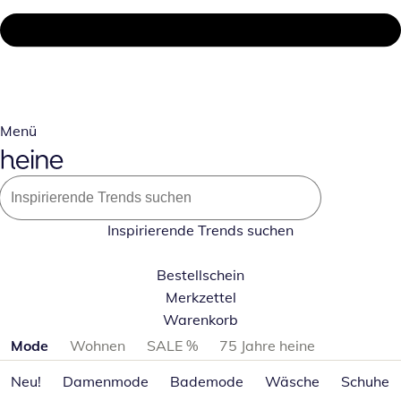
Menü
Inspirierende Trends suchen
Bestellschein
Merkzettel
Warenkorb
Produktkategorien überspringen
Mode
Wohnen
SALE %
75 Jahre heine
Neu!
Damenmode
Bademode
Wäsche
Schuhe