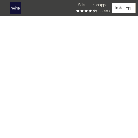
Schneller shoppen
in der App
(13.2 tsd)
Zum Hauptinhalt springen