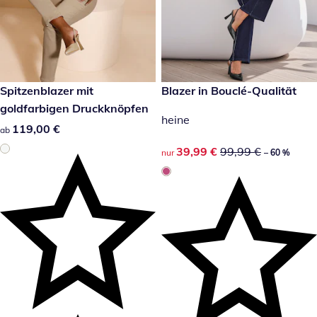
119,00 €
Spitzenblazer mit
reduzierter Preis 39,99 €, vor
Blazer in Bouclé-Qualität
-60 %
goldfarbigen Druckknöpfen
heine
119,00 €
119,00 €
ab
reduzierter Preis 39,99 €, vor
39,99 €
99,99 €
nur
– 60 %