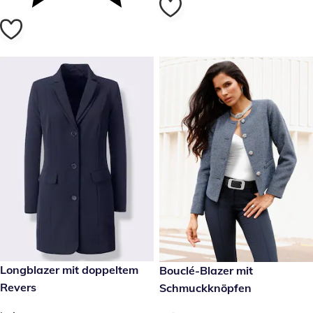
79,99 €
Longblazer mit doppeltem
89,99 €
Bouclé-Blazer mit
Revers
Schmuckknöpfen