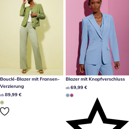
89,99 €
Bouclé-Blazer mit Fransen-
69,99 €
Blazer mit Knopfverschluss
Verzierung
69,99 €
69,99 €
ab
89,99 €
89,99 €
ab