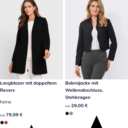
79,99 €
Longblazer mit doppeltem
29,00 €
Bolerojacke mit
Revers
Wellenabschluss,
Stehkragen
heine
29,00 €
29,00 €
nur
79,99 €
79,99 €
nur