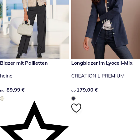
89,99 €
Blazer mit Pailletten
179,00 €
Longblazer im Lyocell-Mix
heine
CREATION L PREMIUM
89,99 €
89,99 €
179,00 €
179,00 €
nur
ab