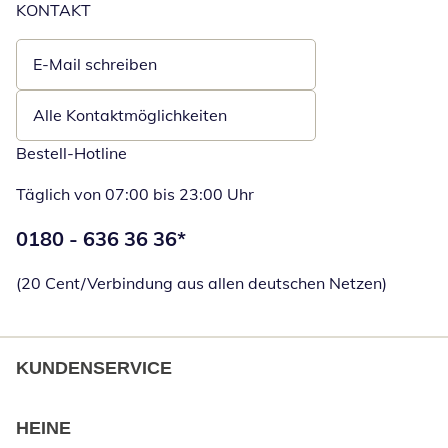
KONTAKT
E-Mail schreiben
Öffnet E-Mail-Client
Alle Kontaktmöglichkeiten
Bestell-Hotline
Täglich von 07:00 bis 23:00 Uhr
Telefonnummer:
0180 - 636 36 36
*
Öffnet Telefon
(20 Cent/Verbindung aus allen deutschen Netzen)
KUNDENSERVICE
HEINE