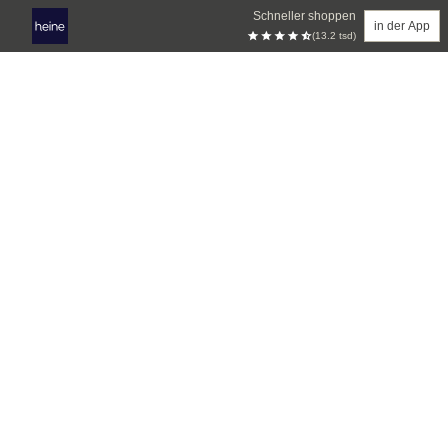
Schneller shoppen
in der App
(13.2 tsd)
Zum Hauptinhalt springen