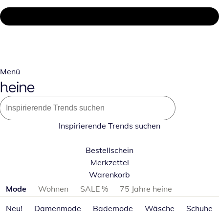
Menü
Inspirierende Trends suchen
Bestellschein
Merkzettel
Warenkorb
Produktkategorien überspringen
Mode
Wohnen
SALE %
75 Jahre heine
Neu!
Damenmode
Bademode
Wäsche
Schuhe