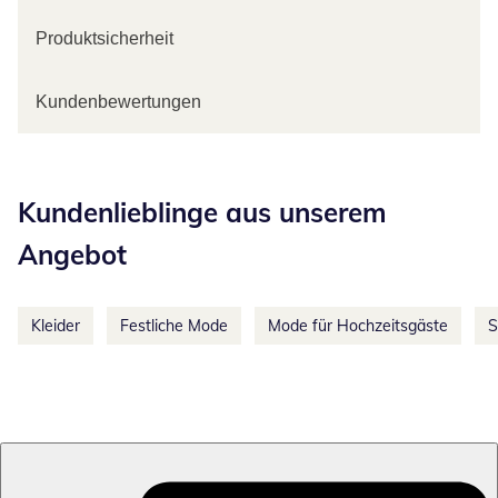
Produktsicherheit
Kundenbewertungen
Kategorie-Empfehlungen überspringen
Kundenlieblinge aus unserem
Angebot
Kleider
Festliche Mode
Mode für Hochzeitsgäste
S