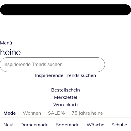
Menü
Inspirierende Trends suchen
Bestellschein
Merkzettel
Warenkorb
Produktkategorien überspringen
Mode
Wohnen
SALE %
75 Jahre heine
Neu!
Damenmode
Bademode
Wäsche
Schuhe