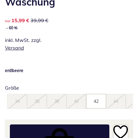
Waschung
reduzierter Preis 15,99 €, vorheriger Preis: 39,99 €
15,99 €
39,99 €
nur
– 60 %
inkl. MwSt. zzgl.
Versand
erdbeere
Größe
34
36
38
40
42
44
46