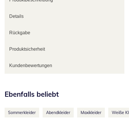
Details
Rückgabe
Produktsicherheit
Kundenbewertungen
Kategorie-Empfehlungen überspringen
Ebenfalls beliebt
Sommerkleider
Abendkleider
Maxikleider
Weiße Kl