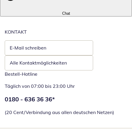
Chat
KONTAKT
E-Mail schreiben
Öffnet E-Mail-Client
Alle Kontaktmöglichkeiten
Bestell-Hotline
Täglich von 07:00 bis 23:00 Uhr
Telefonnummer:
0180 - 636 36 36
*
Öffnet Telefon
(20 Cent/Verbindung aus allen deutschen Netzen)