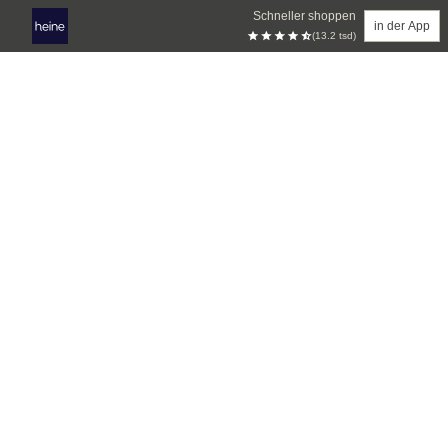
Schneller shoppen
in der App
(13.2 tsd)
Zum Hauptinhalt springen