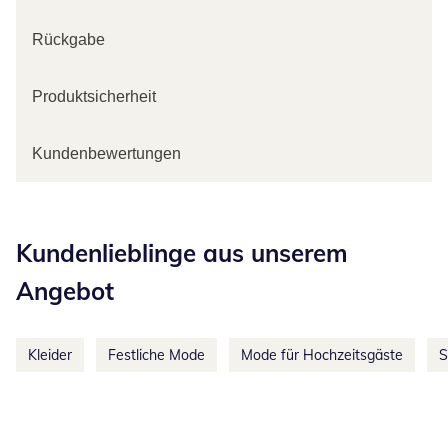
Rückgabe
Produktsicherheit
Kundenbewertungen
Kategorie-Empfehlungen überspringen
Kundenlieblinge aus unserem
Angebot
Kleider
Festliche Mode
Mode für Hochzeitsgäste
S