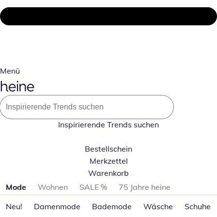
Menü
Inspirierende Trends suchen
Bestellschein
Merkzettel
Warenkorb
Produktkategorien überspringen
Mode
Wohnen
SALE %
75 Jahre heine
Neu!
Damenmode
Bademode
Wäsche
Schuhe