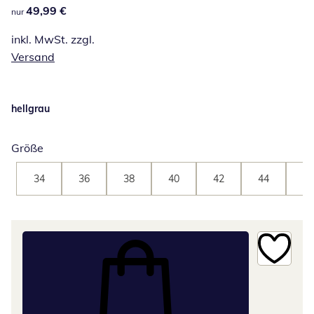
49,99 €
49,99 €
nur
inkl. MwSt. zzgl.
Versand
hellgrau
Größe
34
36
38
40
42
44
46