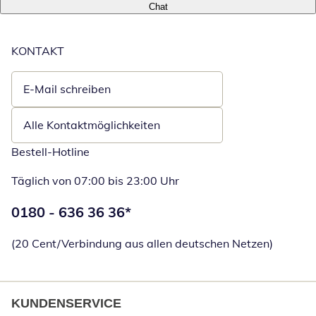
Chat
KONTAKT
E-Mail schreiben
Öffnet E-Mail-Client
Alle Kontaktmöglichkeiten
Bestell-Hotline
Täglich von 07:00 bis 23:00 Uhr
Telefonnummer:
0180 - 636 36 36
*
Öffnet Telefon
(20 Cent/Verbindung aus allen deutschen Netzen)
KUNDENSERVICE