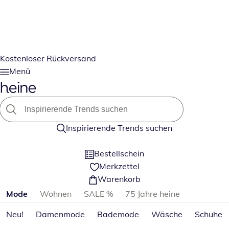
Kostenloser Rückversand
Menü
Inspirierende Trends suchen
Bestellschein
Merkzettel
Warenkorb
Produktkategorien überspringen
Mode
Wohnen
SALE %
75 Jahre heine
Neu!
Damenmode
Bademode
Wäsche
Schuhe