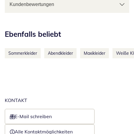
Kundenbewertungen
Kategorie-Empfehlungen überspringen
Ebenfalls beliebt
Sommerkleider
Abendkleider
Maxikleider
Weiße Kl
KONTAKT
E-Mail schreiben
Öffnet E-Mail-Client
Alle Kontaktmöglichkeiten