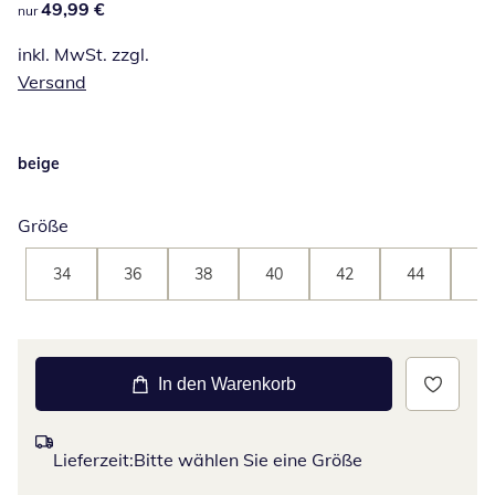
49,99 €
49,99 €
nur
inkl. MwSt. zzgl.
Versand
beige
Größe
34
36
38
40
42
44
46
In den Warenkorb
Lieferzeit:
Bitte wählen Sie eine Größe