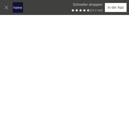
Schneller shoppen
in der App
(13.2 tsd)
Zum Hauptinhalt springen