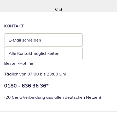
Chat
KONTAKT
E-Mail schreiben
Öffnet E-Mail-Client
Alle Kontaktmöglichkeiten
Bestell-Hotline
Täglich von 07:00 bis 23:00 Uhr
Telefonnummer:
0180 - 636 36 36
*
Öffnet Telefon
(20 Cent/Verbindung aus allen deutschen Netzen)