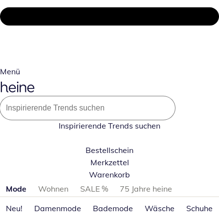
Menü
Inspirierende Trends suchen
Bestellschein
Merkzettel
Warenkorb
Produktkategorien überspringen
Mode
Wohnen
SALE %
75 Jahre heine
Neu!
Damenmode
Bademode
Wäsche
Schuhe