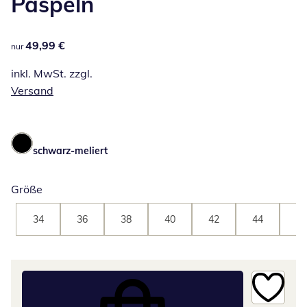
Paspeln
49,99 €
49,99 €
nur
inkl. MwSt. zzgl.
Versand
schwarz-meliert
Größe
34
36
38
40
42
44
46