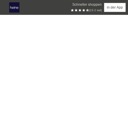
Schneller shoppen
in der App
(13.2 tsd)
Zum Hauptinhalt springen