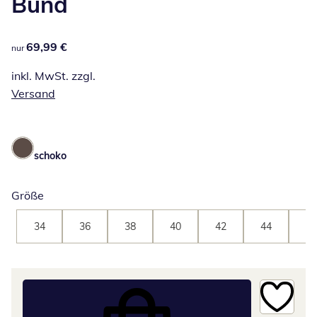
Bund
69,99 €
69,99 €
nur
inkl. MwSt. zzgl.
Versand
schoko
Größe
34
36
38
40
42
44
46