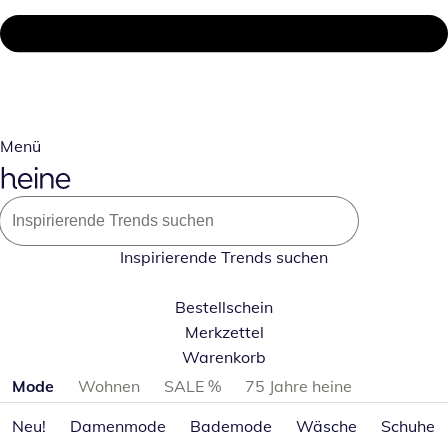
Menü
Inspirierende Trends suchen
Bestellschein
Merkzettel
Warenkorb
Produktkategorien überspringen
Mode
Wohnen
SALE %
75 Jahre heine
Neu!
Damenmode
Bademode
Wäsche
Schuhe