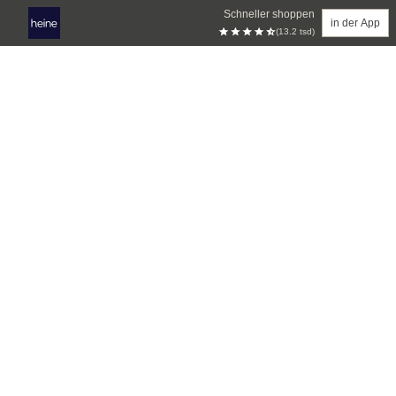
Schneller shoppen
in der App
(13.2 tsd)
Zum Hauptinhalt springen