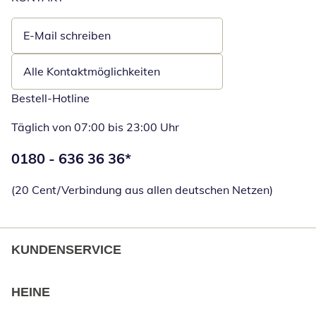
E-Mail schreiben
Öffnet E-Mail-Client
Alle Kontaktmöglichkeiten
Bestell-Hotline
Täglich von 07:00 bis 23:00 Uhr
Telefonnummer:
0180 - 636 36 36
*
Öffnet Telefon
(20 Cent/Verbindung aus allen deutschen Netzen)
KUNDENSERVICE
HEINE