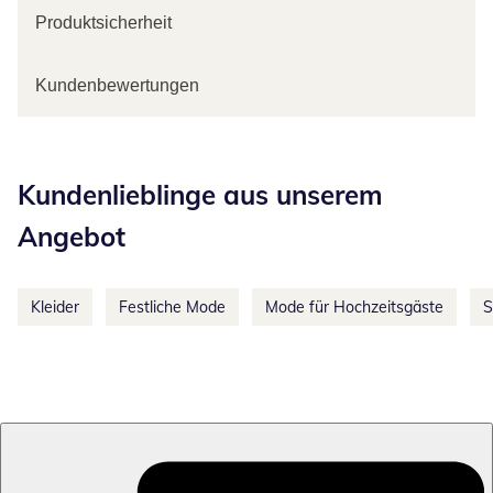
Produktsicherheit
Kundenbewertungen
Kategorie-Empfehlungen überspringen
Kundenlieblinge aus unserem
Angebot
Kleider
Festliche Mode
Mode für Hochzeitsgäste
S