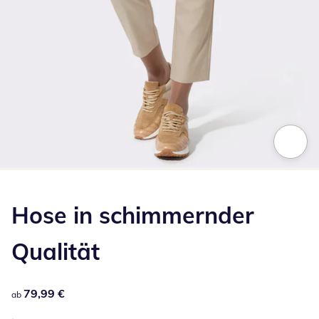
Zum Vergrößern auf das Bild klicken
Hose in schimmernder
Qualität
79,99 €
79,99 €
ab