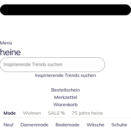
Menü
Inspirierende Trends suchen
Bestellschein
Merkzettel
Warenkorb
Produktkategorien überspringen
Mode
Wohnen
SALE %
75 Jahre heine
Neu!
Damenmode
Bademode
Wäsche
Schuhe