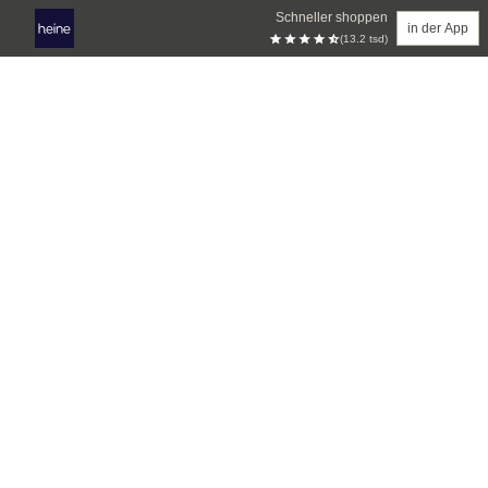
Schneller shoppen
in der App
(13.2 tsd)
Zum Hauptinhalt springen