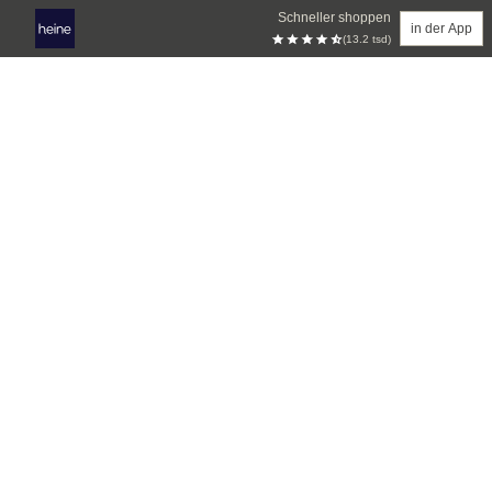
Schneller shoppen
in der App
(13.2 tsd)
Zum Hauptinhalt springen