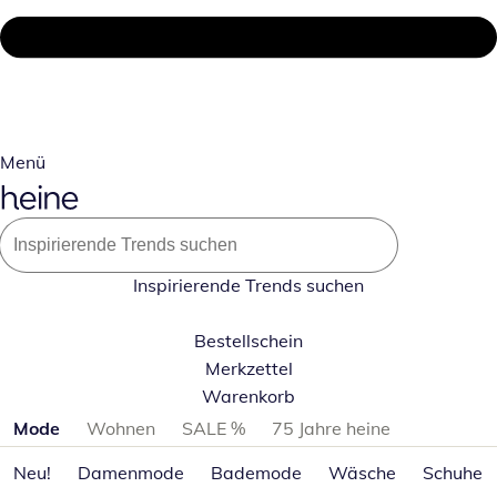
Menü
Inspirierende Trends suchen
Bestellschein
Merkzettel
Warenkorb
Produktkategorien überspringen
Mode
Wohnen
SALE %
75 Jahre heine
Neu!
Damenmode
Bademode
Wäsche
Schuhe