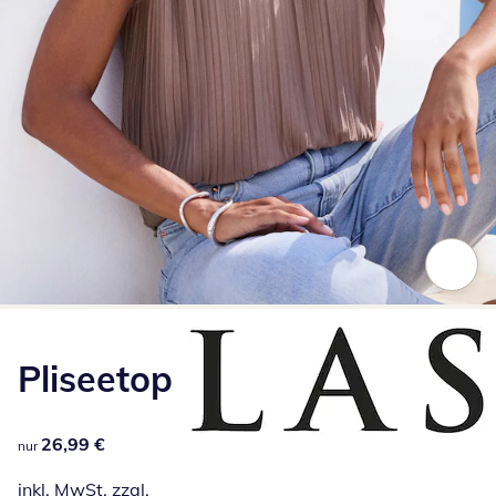
Zum Vergrößern auf das Bild klicken
Pliseetop
26,99 €
26,99 €
nur
inkl. MwSt. zzgl.