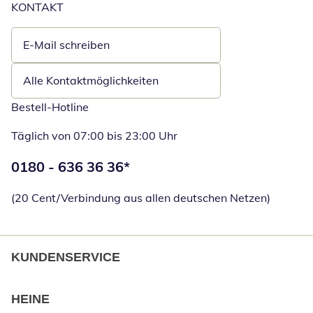
KONTAKT
E-Mail schreiben
Öffnet E-Mail-Client
Alle Kontaktmöglichkeiten
Bestell-Hotline
Täglich von 07:00 bis 23:00 Uhr
Telefonnummer:
0180 - 636 36 36
*
Öffnet Telefon
(20 Cent/Verbindung aus allen deutschen Netzen)
KUNDENSERVICE
HEINE