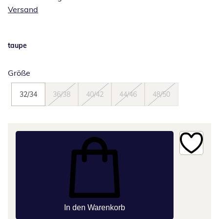
Versand
taupe
Größe
32/34
36/38
40/42
44/46
48/50
In den Warenkorb