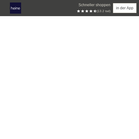
Schneller shoppen
in der App
(13.2 tsd)
Zum Hauptinhalt springen