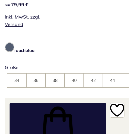
79,99 €
79,99 €
nur
inkl. MwSt. zzgl.
Versand
rauchblau
Größe
34
36
38
40
42
44
46