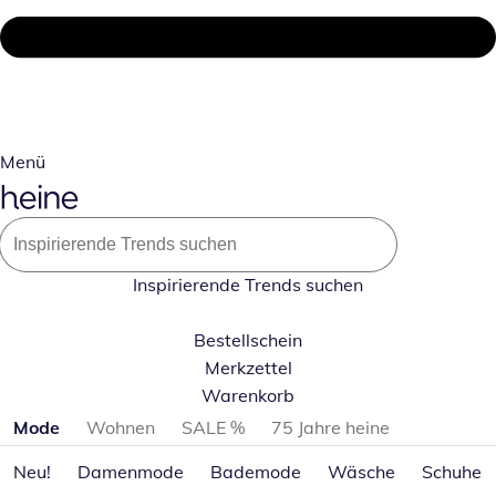
Menü
Inspirierende Trends suchen
Bestellschein
Merkzettel
Warenkorb
Produktkategorien überspringen
Mode
Wohnen
SALE %
75 Jahre heine
Neu!
Damenmode
Bademode
Wäsche
Schuhe