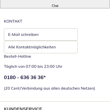
Chat
KONTAKT
E-Mail schreiben
Öffnet E-Mail-Client
Alle Kontaktmöglichkeiten
Bestell-Hotline
Täglich von 07:00 bis 23:00 Uhr
Telefonnummer:
0180 - 636 36 36
*
Öffnet Telefon
(20 Cent/Verbindung aus allen deutschen Netzen)
KUNDENSERVICE