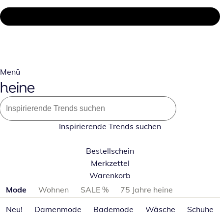
Menü
Inspirierende Trends suchen
Bestellschein
Merkzettel
Warenkorb
Produktkategorien überspringen
Mode
Wohnen
SALE %
75 Jahre heine
Neu!
Damenmode
Bademode
Wäsche
Schuhe