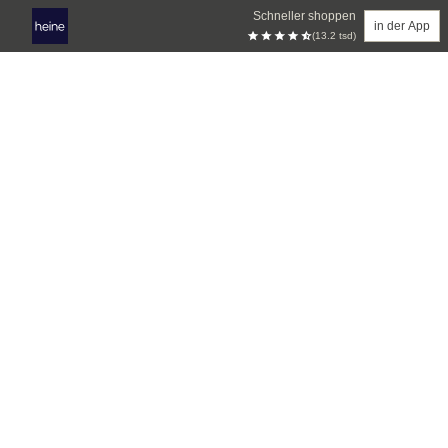
Schneller shoppen
in der App
(13.2 tsd)
Zum Hauptinhalt springen