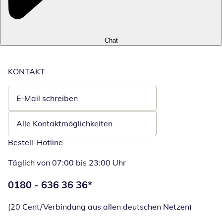
Chat
KONTAKT
E-Mail schreiben
Öffnet E-Mail-Client
Alle Kontaktmöglichkeiten
Bestell-Hotline
Täglich von 07:00 bis 23:00 Uhr
Telefonnummer:
0180 - 636 36 36
*
Öffnet Telefon
(20 Cent/Verbindung aus allen deutschen Netzen)