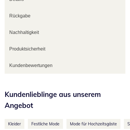
Rückgabe
Nachhaltigkeit
Produktsicherheit
Kundenbewertungen
Kategorie-Empfehlungen überspringen
Kundenlieblinge aus unserem
Angebot
Kleider
Festliche Mode
Mode für Hochzeitsgäste
S