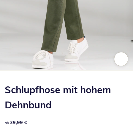
Zum Vergrößern auf das Bild klicken
Schlupfhose mit hohem
Dehnbund
39,99 €
39,99 €
ab