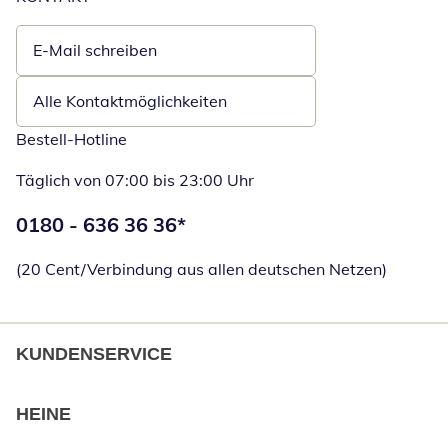
E-Mail schreiben
Öffnet E-Mail-Client
Alle Kontaktmöglichkeiten
Bestell-Hotline
Täglich von 07:00 bis 23:00 Uhr
Telefonnummer:
0180 - 636 36 36
*
Öffnet Telefon
(20 Cent/Verbindung aus allen deutschen Netzen)
KUNDENSERVICE
HEINE