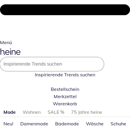
Menü
Inspirierende Trends suchen
Bestellschein
Merkzettel
Warenkorb
Produktkategorien überspringen
Mode
Wohnen
SALE %
75 Jahre heine
Neu!
Damenmode
Bademode
Wäsche
Schuhe