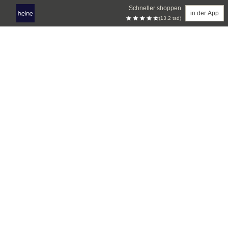
Schneller shoppen
in der App
(13.2 tsd)
Zum Hauptinhalt springen