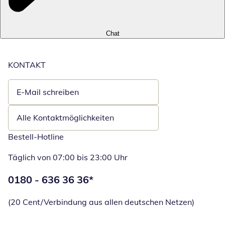
Chat
KONTAKT
E-Mail schreiben
Öffnet E-Mail-Client
Alle Kontaktmöglichkeiten
Bestell-Hotline
Täglich von 07:00 bis 23:00 Uhr
Telefonnummer:
0180 - 636 36 36
*
Öffnet Telefon
(20 Cent/Verbindung aus allen deutschen Netzen)