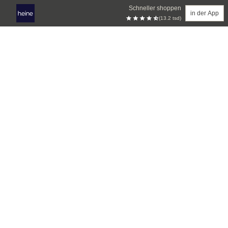
Schneller shoppen
in der App
(13.2 tsd)
Zum Hauptinhalt springen