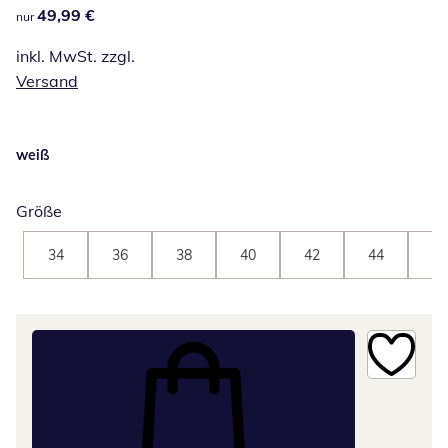
49,99 €
49,99 €
nur
inkl. MwSt. zzgl.
Versand
weiß
Größe
34
36
38
40
42
44
46