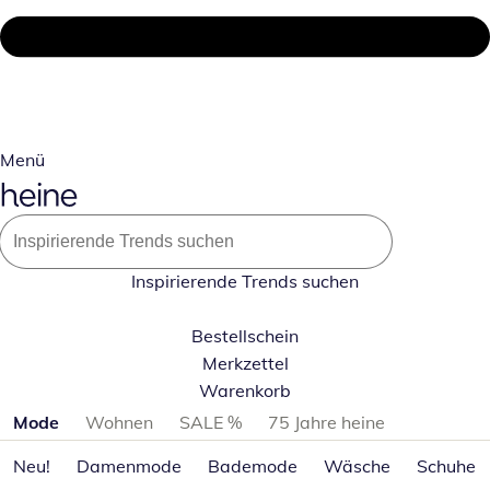
Menü
Inspirierende Trends suchen
Bestellschein
Merkzettel
Warenkorb
Produktkategorien überspringen
Mode
Wohnen
SALE %
75 Jahre heine
Neu!
Damenmode
Bademode
Wäsche
Schuhe