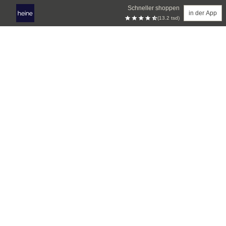
Schneller shoppen
in der App
(13.2 tsd)
Zum Hauptinhalt springen