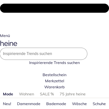
Menü
Inspirierende Trends suchen
Bestellschein
Merkzettel
Warenkorb
Produktkategorien überspringen
Mode
Wohnen
SALE %
75 Jahre heine
Neu!
Damenmode
Bademode
Wäsche
Schuhe