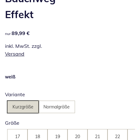
Effekt
89,99 €
89,99 €
nur
inkl. MwSt. zzgl.
Versand
weiß
Variante
Kurzgröße
Normalgröße
Größe
17
18
19
20
21
22
23