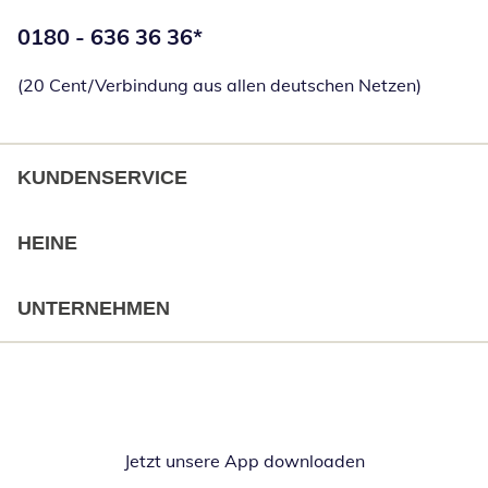
Telefonnummer:
0180 - 636 36 36
*
Öffnet Telefon
(20 Cent/Verbindung aus allen deutschen Netzen)
KUNDENSERVICE
HEINE
UNTERNEHMEN
Jetzt unsere App downloaden
Öffnet in neue