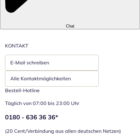
Chat
KONTAKT
E-Mail schreiben
Öffnet E-Mail-Client
Alle Kontaktmöglichkeiten
Bestell-Hotline
Täglich von 07:00 bis 23:00 Uhr
Telefonnummer:
0180 - 636 36 36
*
Öffnet Telefon
(20 Cent/Verbindung aus allen deutschen Netzen)