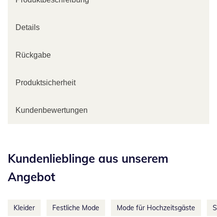
Details
Rückgabe
Produktsicherheit
Kundenbewertungen
Kategorie-Empfehlungen überspringen
Kundenlieblinge aus unserem
Angebot
Kleider
Festliche Mode
Mode für Hochzeitsgäste
S