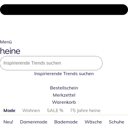
Menü
Inspirierende Trends suchen
Bestellschein
Merkzettel
Warenkorb
Produktkategorien überspringen
Mode
Wohnen
SALE %
75 Jahre heine
Neu!
Damenmode
Bademode
Wäsche
Schuhe