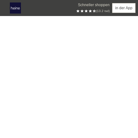
Schneller shoppen
in der App
(13.2 tsd)
Zum Hauptinhalt springen