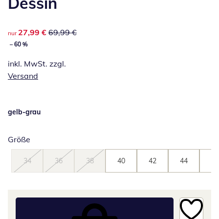
Dessin
reduzierter Preis 27,99 €, vorheriger Preis: 69,99 €
27,99 €
69,99 €
nur
– 60 %
inkl. MwSt. zzgl.
Versand
gelb-grau
Größe
34
36
38
40
42
44
46