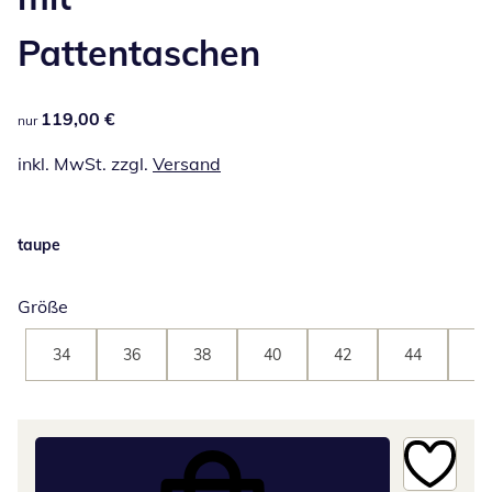
Pattentaschen
119,00 €
119,00 €
nur
inkl. MwSt. zzgl.
Versand
taupe
Größe
34
36
38
40
42
44
46