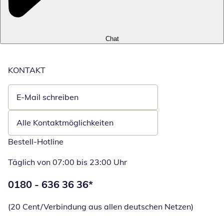
Chat
KONTAKT
E-Mail schreiben
Öffnet E-Mail-Client
Alle Kontaktmöglichkeiten
Bestell-Hotline
Täglich von 07:00 bis 23:00 Uhr
Telefonnummer:
0180 - 636 36 36
*
Öffnet Telefon
(20 Cent/Verbindung aus allen deutschen Netzen)