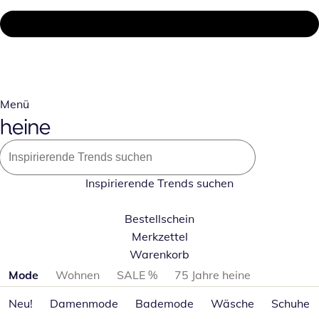
Menü
Inspirierende Trends suchen
Bestellschein
Merkzettel
Warenkorb
Produktkategorien überspringen
Mode
Wohnen
SALE %
75 Jahre heine
Neu!
Damenmode
Bademode
Wäsche
Schuhe