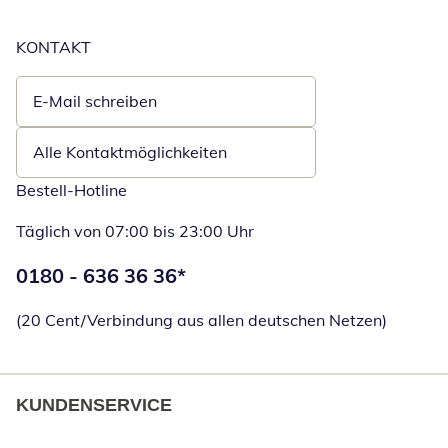
KONTAKT
E-Mail schreiben
Öffnet E-Mail-Client
Alle Kontaktmöglichkeiten
Bestell-Hotline
Täglich von 07:00 bis 23:00 Uhr
Telefonnummer:
0180 - 636 36 36
*
Öffnet Telefon
(20 Cent/Verbindung aus allen deutschen Netzen)
KUNDENSERVICE