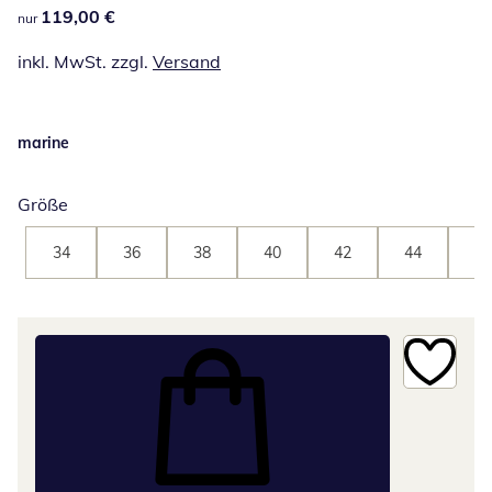
119,00 €
119,00 €
nur
inkl. MwSt. zzgl.
Versand
marine
Größe
34
36
38
40
42
44
46