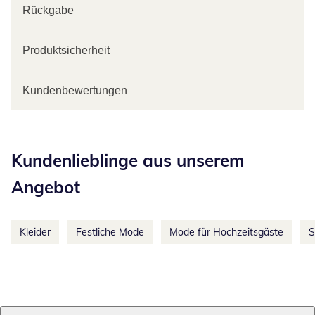
Rückgabe
Produktsicherheit
Kundenbewertungen
Kategorie-Empfehlungen überspringen
Kundenlieblinge aus unserem
Angebot
Kleider
Festliche Mode
Mode für Hochzeitsgäste
S