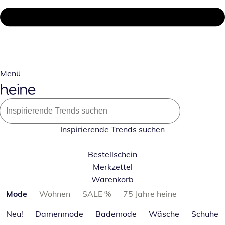
Menü
Inspirierende Trends suchen
Bestellschein
Merkzettel
Warenkorb
Produktkategorien überspringen
Mode
Wohnen
SALE %
75 Jahre heine
Neu!
Damenmode
Bademode
Wäsche
Schuhe