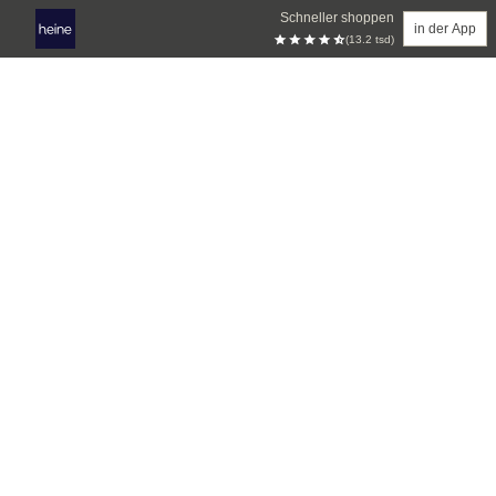
Schneller shoppen
in der App
(13.2 tsd)
Zum Hauptinhalt springen