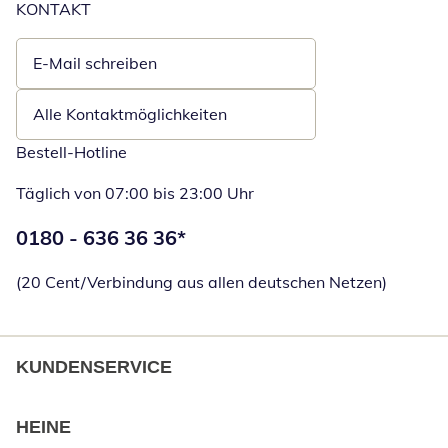
KONTAKT
E-Mail schreiben
Öffnet E-Mail-Client
Alle Kontaktmöglichkeiten
Bestell-Hotline
Täglich von 07:00 bis 23:00 Uhr
Telefonnummer:
0180 - 636 36 36
*
Öffnet Telefon
(20 Cent/Verbindung aus allen deutschen Netzen)
KUNDENSERVICE
HEINE