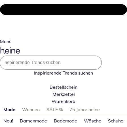
Menü
Inspirierende Trends suchen
Bestellschein
Merkzettel
Warenkorb
Produktkategorien überspringen
Mode
Wohnen
SALE %
75 Jahre heine
Neu!
Damenmode
Bademode
Wäsche
Schuhe