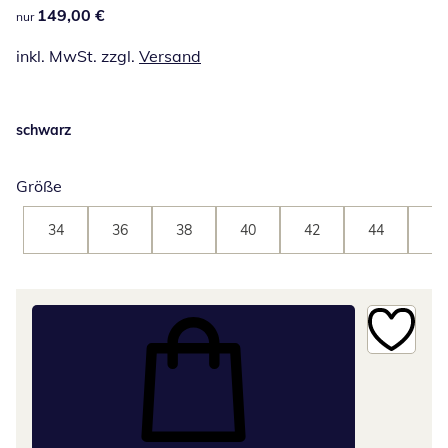
149,00 €
149,00 €
nur
inkl. MwSt. zzgl.
Versand
schwarz
Größe
34
36
38
40
42
44
46