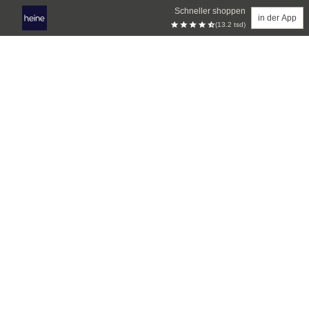
Schneller shoppen
in der App
(13.2 tsd)
Zum Hauptinhalt springen