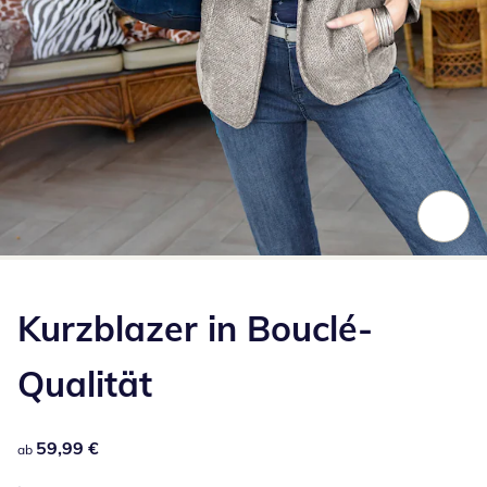
Zum Vergrößern auf das Bild klicken
Kurzblazer in Bouclé-
Qualität
59,99 €
59,99 €
ab