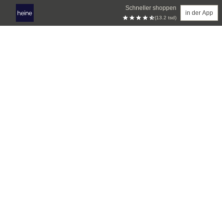
Schneller shoppen
in der App
(13.2 tsd)
Zum Hauptinhalt springen