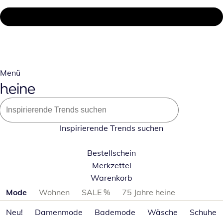
Menü
Inspirierende Trends suchen
Bestellschein
Merkzettel
Warenkorb
Produktkategorien überspringen
Mode
Wohnen
SALE %
75 Jahre heine
Neu!
Damenmode
Bademode
Wäsche
Schuhe