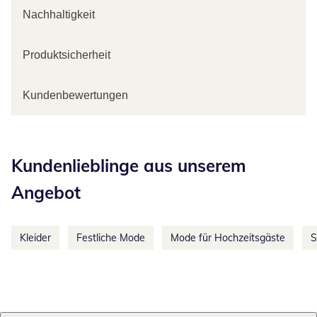
Nachhaltigkeit
Produktsicherheit
Kundenbewertungen
Kategorie-Empfehlungen überspringen
Kundenlieblinge aus unserem
Angebot
Kleider
Festliche Mode
Mode für Hochzeitsgäste
S