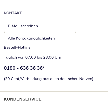
KONTAKT
E-Mail schreiben
Öffnet E-Mail-Client
Alle Kontaktmöglichkeiten
Bestell-Hotline
Täglich von 07:00 bis 23:00 Uhr
Telefonnummer:
0180 - 636 36 36
*
Öffnet Telefon
(20 Cent/Verbindung aus allen deutschen Netzen)
KUNDENSERVICE