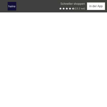
Schneller shoppen
in der App
(13.2 tsd)
Zum Hauptinhalt springen