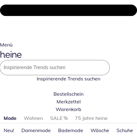
Menü
Inspirierende Trends suchen
Bestellschein
Merkzettel
Warenkorb
Produktkategorien überspringen
Mode
Wohnen
SALE %
75 Jahre heine
Neu!
Damenmode
Bademode
Wäsche
Schuhe