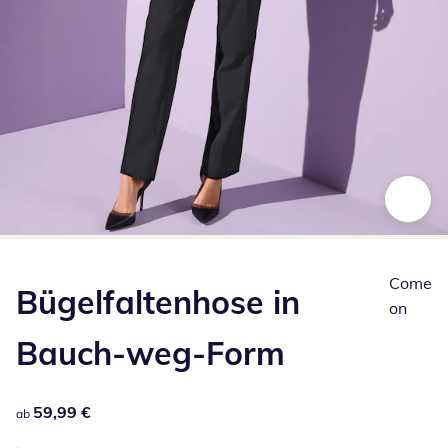
Zum Vergrößern auf das Bild klicken
Come
Bügelfaltenhose in
on
Bauch-weg-Form
59,99 €
59,99 €
ab