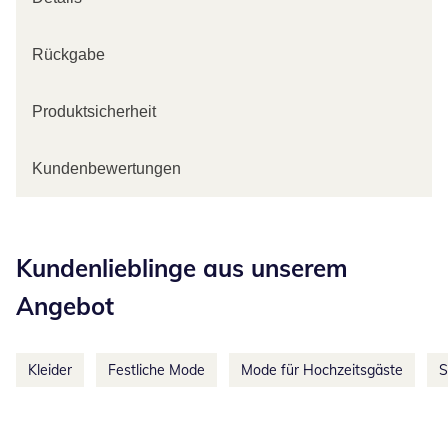
Rückgabe
Produktsicherheit
Kundenbewertungen
Kategorie-Empfehlungen überspringen
Kundenlieblinge aus unserem
Angebot
Kleider
Festliche Mode
Mode für Hochzeitsgäste
S