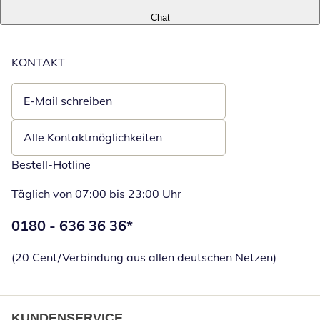
Chat
KONTAKT
E-Mail schreiben
Öffnet E-Mail-Client
Alle Kontaktmöglichkeiten
Bestell-Hotline
Täglich von 07:00 bis 23:00 Uhr
Telefonnummer:
0180 - 636 36 36
*
Öffnet Telefon
(20 Cent/Verbindung aus allen deutschen Netzen)
KUNDENSERVICE