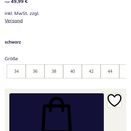
49,99 €
49,99 €
nur
inkl. MwSt. zzgl.
Versand
schwarz
Größe
34
36
38
40
42
44
46