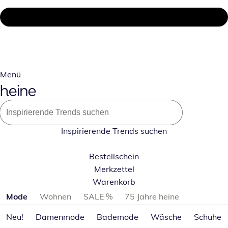
Menü
Inspirierende Trends suchen
Bestellschein
Merkzettel
Warenkorb
Produktkategorien überspringen
Mode
Wohnen
SALE %
75 Jahre heine
Neu!
Damenmode
Bademode
Wäsche
Schuhe