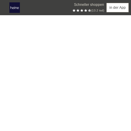
Schneller shoppen
in der App
(13.2 tsd)
Zum Hauptinhalt springen