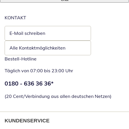
KONTAKT
E-Mail schreiben
Öffnet E-Mail-Client
Alle Kontaktmöglichkeiten
Bestell-Hotline
Täglich von 07:00 bis 23:00 Uhr
Telefonnummer:
0180 - 636 36 36
*
Öffnet Telefon
(20 Cent/Verbindung aus allen deutschen Netzen)
KUNDENSERVICE