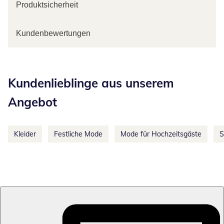
Produktsicherheit
Kundenbewertungen
Kategorie-Empfehlungen überspringen
Kundenlieblinge aus unserem
Angebot
Kleider
Festliche Mode
Mode für Hochzeitsgäste
S