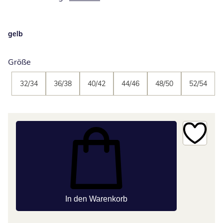
gelb
Größe
32/34
36/38
40/42
44/46
48/50
52/54
In den Warenkorb