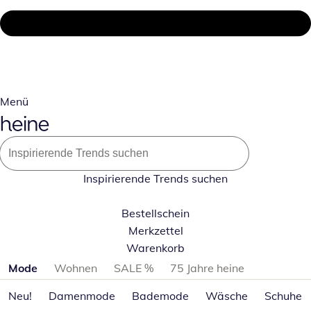
Menü
Inspirierende Trends suchen
Bestellschein
Merkzettel
Warenkorb
Produktkategorien überspringen
Mode
Wohnen
SALE %
75 Jahre heine
Neu!
Damenmode
Bademode
Wäsche
Schuhe