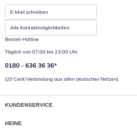
E-Mail schreiben
Öffnet E-Mail-Client
Alle Kontaktmöglichkeiten
Bestell-Hotline
Täglich von 07:00 bis 23:00 Uhr
Telefonnummer:
0180 - 636 36 36
*
Öffnet Telefon
(20 Cent/Verbindung aus allen deutschen Netzen)
KUNDENSERVICE
HEINE