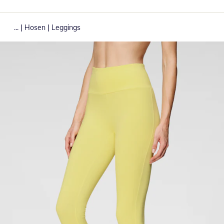
|
|
...
Hosen
Leggings