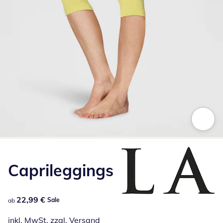
Zum Vergrößern auf das Bild klicken
Caprileggings
22,99 €
22,99 €
Sale
ab
inkl. MwSt. zzgl.
Versand