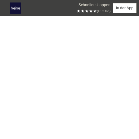
Schneller shoppen
in der App
(13.2 tsd)
Zum Hauptinhalt springen