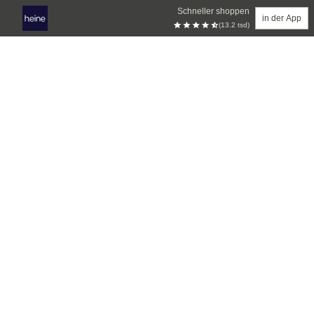
Schneller shoppen
in der App
(13.2 tsd)
Zum Hauptinhalt springen