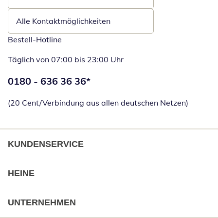
Öffnet E-Mail-Client
Alle Kontaktmöglichkeiten
Bestell-Hotline
Täglich von 07:00 bis 23:00 Uhr
Telefonnummer:
0180 - 636 36 36
*
Öffnet Telefon
(20 Cent/Verbindung aus allen deutschen Netzen)
KUNDENSERVICE
HEINE
UNTERNEHMEN