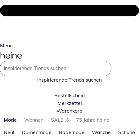
Menü
Inspirierende Trends suchen
Bestellschein
Merkzettel
Warenkorb
Produktkategorien überspringen
Mode
Wohnen
SALE %
75 Jahre heine
Neu!
Damenmode
Bademode
Wäsche
Schuhe